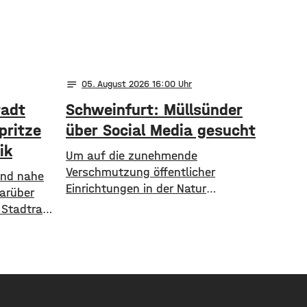
notes
05
. August 2026 16:00
tadt
Schweinfurt: Müllsünder
pritze
über Social Media gesucht
ik
Um auf die zunehmende
Verschmutzung öffentlicher
 und nahe
Einrichtungen in der Natur
Darüber
aufmerksam zu machen, geht die
 Stadtrat
Stadt Schweinfurt neue Wege. In
 Ergebnis:
einem aktuellen Social Media Post
unft die
zeigt die Verwaltung mit
arten
zahlreichen Bildern die
inanziell
Verschmutzung am
00 Euro
Haardthäußchen im Stadtwald und