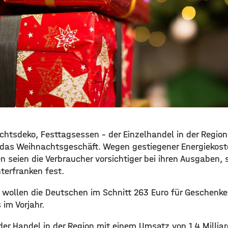
htsdeko, Festtagsessen – der Einzelhandel in der Region 
das Weihnachtsgeschäft. Wegen gestiegener Energiekoste
en seien die Verbraucher vorsichtiger bei ihren Ausgaben, s
erfranken fest.
 wollen die Deutschen im Schnitt 263 Euro für Geschenk
 im Vorjahr.
er Handel in der Region mit einem Umsatz von 1,4 Milliar