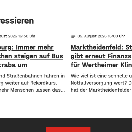
ressieren
notes
ugust 2026 16:30
05
. August 2026 16:00
urg: Immer mehr
Marktheidenfeld: S
hen steigen auf Bus
gibt erneut Finanzs
traba um
für Wertheimer Klin
 und Straßenbahnen fahren in
​​Wie viel ist eine schnelle
g weiter auf Rekordkurs.
Notfallversorgung wert? 
ehr Menschen lassen das
hat der Marktheidenfelder
ehen und steigen auf den
nun erneut diskutiert. Das
ichen Nahverkehr um. ​Wie
Die Stadt will auch in Zuk
jetzt mitgeteilt hat, wurden
Notaufnahme im benachb
n Halbjahr 2026 so viele
Bürgerspital in Wertheim f
e transportiert wie nie
unterstützen. ​Über 31.0