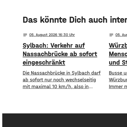
Das könnte Dich auch inte
notes
notes
05
. August 2026 16:30
05
. A
Sylbach: Verkehr auf
Würzb
Nassachbrücke ab sofort
Mensc
eingeschränkt
und S
Die Nassachbrücke in Sylbach darf
​​Busse
ab sofort nur noch wechselseitig
Würzbur
mit maximal 10 km/h, also in
Immer m
Schrittgeschwindigkeit, befahren
Auto st
werden. Eine entsprechende
öffentl
Anordnung hat das Hassfurter
die WVV 
Landratsamt am
im erste
Mittwochnachmittag veröffentlicht.
Fahrgäst