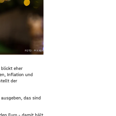
FOTO: PIXABAY.COM
blickt eher
n, Inflation und
tellt der
e ausgeben, das sind
den Euro – damit hält