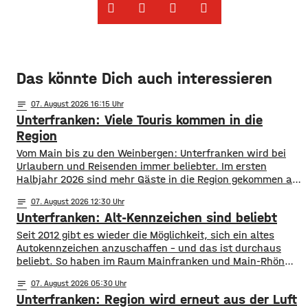
Das könnte Dich auch interessieren
notes
07
. August 2026 16:15
Unterfranken: Viele Touris kommen in die
Region
Vom Main bis zu den Weinbergen: Unterfranken wird bei
Urlaubern und Reisenden immer beliebter. Im ersten
Halbjahr 2026 sind mehr Gäste in die Region gekommen als
noch ein Jahr zuvor. ​Wie aus aktuellen Zahlen des
notes
07
. August 2026 12:30
Landesamts für Statistik hervorgeht, sind zwischen
Unterfranken: Alt-Kennzeichen sind beliebt
Januar und Juni über 1,3 Millionen Menschen hier
angekommen, ein Plus von 2,8 Prozent. ​Außerdem
Seit 2012 gibt es wieder die Möglichkeit, sich ein altes
Autokennzeichen anzuschaffen – und das ist durchaus
beliebt. So haben im Raum Mainfranken und Main-Rhön
fast 61.000 Kfz ein altes Autokennzeichen. Die meisten
notes
07
. August 2026 05:30
sind es mit rund 11.900 mit dem Kennzeichen OCH für den
Unterfranken: Region wird erneut aus der Luft
Altlandkreis Ochsenfurt. Dahinter kommen EBN für Ebern