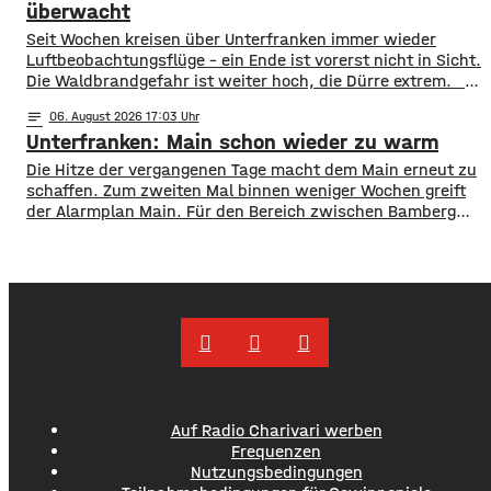
mit fast 8.800 und
überwacht
​​Seit Wochen kreisen über Unterfranken immer wieder
Luftbeobachtungsflüge – ein Ende ist vorerst nicht in Sicht.
Die Waldbrandgefahr ist weiter hoch, die Dürre extrem. ​
Wie die Regierung von Unterfranken jetzt mitgeteilt hat,
notes
06
. August 2026 17:03
finden deshalb am Wochenende wieder Kontrollflüge statt.
Unterfranken: Main schon wieder zu warm
Die Flugzeuge halten dabei Ausschau nach möglichen
Brandherden. ​Die Situation bleibt angespannt: Nicht nur
Die Hitze der vergangenen Tage macht dem Main erneut zu
in den Wäldern, sondern
schaffen. Zum zweiten Mal binnen weniger Wochen greift
der Alarmplan Main. Für den Bereich zwischen Bamberg
und Würzburg gilt eine Vorwarnung, ab Würzburg
mainabwärts die zweite von drei Warnstufen. Zwar gibt es
aktuell mit dem Sauerstoffgehalt im Wasser noch keine
Probleme, allerdings ist die Wassertemperatur
Auf Radio Charivari werben
Frequenzen
Nutzungsbedingungen