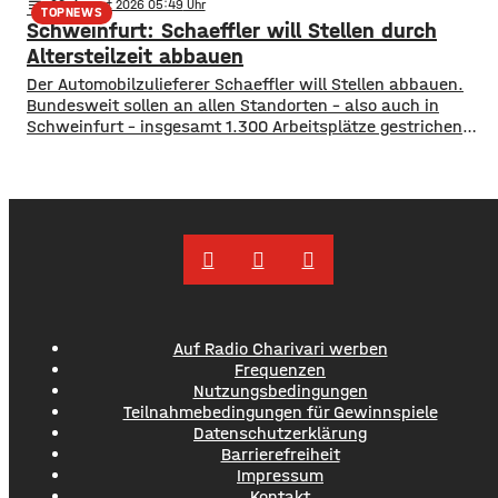
notes
06
. August 2026 05:49
gesamten Busverkehr umzugestalten. In einer
TOPNEWS
Schweinfurt: Schaeffler will Stellen durch
Bürgerbeteiligung konnten die Würzburger jetzt Lob, Kritik
und Wünsche einbringen. Was gut funktioniert sind
Altersteilzeit abbauen
demnach die
Der Automobilzulieferer Schaeffler will Stellen abbauen.
Bundesweit sollen an allen Standorten – also auch in
Schweinfurt – insgesamt 1.300 Arbeitsplätze gestrichen
werden. Das soll über Altersteilzeitregelungen passieren.
Beschäftigte der Jahrgänge 1971 und älter können
Angebote zur Altersteilzeit nutzen. Laut dem Konzern ist
das Interesse daran groß. Hintergrund sind ein schwieriges
Marktumfeld und sinkende Umsätze im
Auf Radio Charivari werben
Frequenzen
Nutzungsbedingungen
Teilnahmebedingungen für Gewinnspiele
Datenschutzerklärung
Barrierefreiheit
Impressum
Kontakt