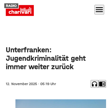
menu
Unterfranken:
Jugendkriminalität geht
immer weiter zurück
headphones
chrome_reader_mode
12. November 2025
· 05:19 Uhr