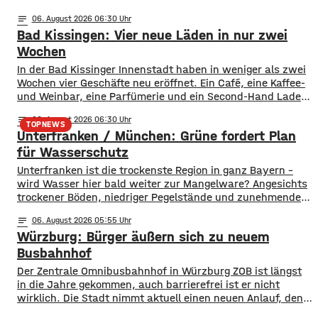
notes
06
. August 2026 06:30
Bad Kissingen: Vier neue Läden in nur zwei
Wochen
In der Bad Kissinger Innenstadt haben in weniger als zwei
Wochen vier Geschäfte neu eröffnet. Ein Café, eine Kaffee-
und Weinbar, eine Parfümerie und ein Second-Hand Laden
der Caritas erweitern jetzt das Angebot im Stadtzentrum.
notes
06
. August 2026 06:30
Kissingens Oberbürgermeister Dirk Vogel und der
TOPNEWS
Unterfranken / München: Grüne fordert Plan
Wirtschaftsförderer der Stadt Sebastian Bünner sehen
damit ihr Engagement und den aktuellen Kurs der
für Wasserschutz
​​Unterfranken ist die trockenste Region in ganz Bayern –
wird Wasser hier bald weiter zur Mangelware? Angesichts
trockener Böden, niedriger Pegelstände und zunehmender
Hitze schlagen die Grünen im Bayerischen Landtag Alarm.
notes
06
. August 2026 05:55
​Mit einem neuen Antrag fordern sie einen 10-Punkte-
Würzburg: Bürger äußern sich zu neuem
Wasser-Notfallplan für Bayern. ​Die Grünen-Fraktion hat
dabei kurzfristige und langfristige Maßnahmen im Petto.
Busbahnhof
So sollen unter anderem
Der Zentrale Omnibusbahnhof in Würzburg ZOB ist längst
in die Jahre gekommen, auch barrierefrei ist er nicht
wirklich. Die Stadt nimmt aktuell einen neuen Anlauf, den
ZOB als modernen und zentralen Knotenpunkt für den