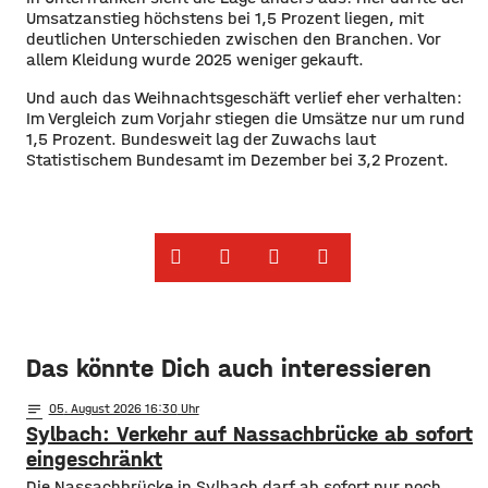
Umsatzanstieg höchstens bei 1,5 Prozent liegen, mit
deutlichen Unterschieden zwischen den Branchen. Vor
allem Kleidung wurde 2025 weniger gekauft.
Und auch das Weihnachtsgeschäft verlief eher verhalten:
Im Vergleich zum Vorjahr stiegen die Umsätze nur um rund
1,5 Prozent. Bundesweit lag der Zuwachs laut
Statistischem Bundesamt im Dezember bei 3,2 Prozent.
Das könnte Dich auch interessieren
notes
05
. August 2026 16:30
Sylbach: Verkehr auf Nassachbrücke ab sofort
eingeschränkt
Die Nassachbrücke in Sylbach darf ab sofort nur noch