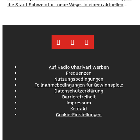
die Stadt Schweinfurt neue Wege. In einem aktuellen
Social Media Post zeigt die Verwaltung mit zahlreichen
Bildern die Verschmutzung am Haardthäußchen im
Stadtwald und ruft die Verursacher zum Aufräumen auf.
Gleichzeitig werden Zeugen gesucht und darauf
hingewiesen, dass Bußgelder bis …
Auf Radio Charivari werben
Frequenzen
Nutzungsbedingungen
Teilnahmebedingungen für Gewinnspiele
Datenschutzerklärung
Barrierefreiheit
Impressum
Kontakt
Cookie-Einstellungen