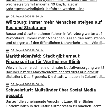
wechselseitig mit maximal 10 km/h, also in
Schrittgeschwindigkeit, befahren werden. Eine
entsprechende Anordnung hat das Hassfurter
notes
05
. August 2026 16:30
Landratsamt am Mittwochnachmittag veröffentlicht.
Würzburg: Immer mehr Menschen steigen auf
Hintergrund ist das der Schwerlastverkehr aufgrund der
kurzfristigen Sperrung der Nassachbrücke in Haßfurt
Bus und Straba um
deutlich zugenommen hat. Durch die Begrenzung der
​​Busse und Straßenbahnen fahren in Würzburg weiter auf
Höchstgeschwindigkeit soll das über 50 Jahre
Rekordkurs. Immer mehr Menschen lassen das Auto stehen
und steigen auf den öffentlichen Nahverkehr um. ​Wie die
WVV jetzt mitgeteilt hat, wurden im ersten Halbjahr 2026
notes
05
. August 2026 16:00
so viele Fahrgäste transportiert wie nie zuvor. Insgesamt
Marktheidenfeld: Stadt gibt erneut
waren knapp 18 Millionen Menschen im öffentlichen
Nahverkehr unterwegs. ​Besonders deutlich zeigt sich
Finanzspritze für Wertheimer Klinik
​​Wie viel ist eine schnelle und nahe Notfallversorgung wert?
Darüber hat der Marktheidenfelder Stadtrat nun erneut
diskutiert. Das Ergebnis: Die Stadt will auch in Zukunft die
Notaufnahme im benachbarten Bürgerspital in Wertheim
notes
05
. August 2026 16:00
finanziell unterstützen. ​Über 31.000 Euro fließen in
Schweinfurt: Müllsünder über Social Media
diesem Jahr an den entsprechenden Förderverein des
Krankenhauses. Denn: Allein im letzten Jahr haben sich
gesucht
120 Menschen aus Marktheidenfeld
Um auf die zunehmende Verschmutzung öffentlicher
Einrichtungen in der Natur aufmerksam zu machen, geht