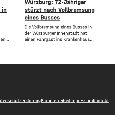
Würzburg: 72-Jähriger
 in
stürzt nach Vollbremsung
eines Busses
Die Vollbremsung eines Busses in
der Würzburger Innenstadt hat
nen
einen Fahrgast ins Krankenhaus
r
gebracht – jetzt sucht die Polizei
entdeckte
nach einem Autofahrer. Der Omnibus
wald in
musste am Donnerstagvormittag
 am
am Josef-Stangl-Platz abrupt
teht –
bremsen, weil ein silberner Toyota
 Wald
plötzlich die Fahrspur wechselte
eitstelle
und vor den Bus fuhr. Ein 72-jähriger
rm aus. 12
Fahrgast stürzte dabei und wurde
leicht verletzt und kam
atenschutzerklärung
Barrierefreiheit
Impressum
Kontakt
en Brand