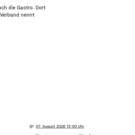
uch die Gastro. Dort
r Verband nennt
notes
07
. August 2026 13:00