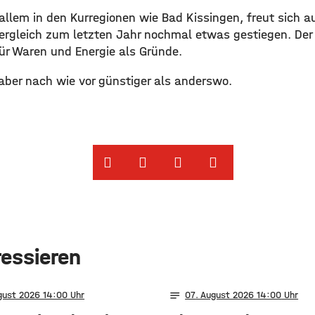
r allem in den Kurregionen wie Bad Kissingen, freut sich a
 Vergleich zum letzten Jahr nochmal etwas gestiegen. De
für Waren und Energie als Gründe.
aber nach wie vor günstiger als anderswo.
ressieren
notes
gust 2026 14:00
07
. August 2026 14:00