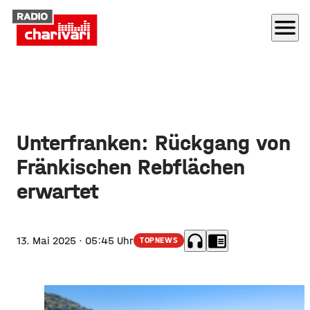
menu
Unterfranken: Rückgang von
Fränkischen Rebflächen
erwartet
headphones
chrome_reader_mode
13. Mai 2025
· 05:45 Uhr
TOPNEWS