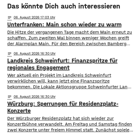
Das könnte Dich auch interessieren
notes
06
. August 2026 17:03
Unterfranken: Main schon wieder zu warm
Die Hitze der vergangenen Tage macht dem Main erneut zu
schaffen. Zum zweiten Mal binnen weniger Wochen greift
der Alarmplan Main. Für den Bereich zwischen Bamberg
und Würzburg gilt eine Vorwarnung, ab Würzburg
notes
06
. August 2026 16:30
mainabwärts die zweite von drei Warnstufen. Zwar gibt es
Landkreis Schweinfurt: Finanzspritze für
aktuell mit dem Sauerstoffgehalt im Wasser noch keine
Probleme, allerdings ist die Wassertemperatur
regionales Engagement
Wer aktuell ein Projekt im Landkreis Schweinfurt
verwirklichen will, kann jetzt eine Finanzspritze
bekommen. Die Lokale Aktionsgruppe Schweinfurter Land
unterstützt Kleinprojekte mit bis zu 3.000 Euro Fördergeld.
notes
06
. August 2026 16:30
Bewerben können sich Bürger, Vereine und Organisationen.
Würzburg: Sperrungen für Residenzplatz-
Die Projekte sollen den Entwicklungszielen des Landkreises
dienen und das Bürgerengagement des Schweinfurter
Konzerte
Lands stärken. Die Entwicklungsziele sind:
Der Würzburger Residenzplatz hat sich wieder zur
Daseinsvorsorge, sozialer Zusammenhalt,
Konzertbühne verwandelt. Am Freitag und Samstag finden
zwei Konzerte unter freiem Himmel statt. Zunächst spielen
am Freitagabend Roy Bianco und die Abbrunzati Boys. Am