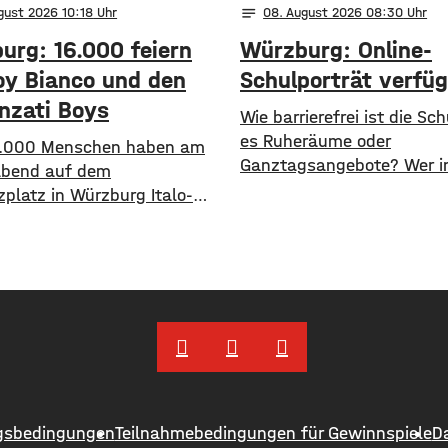
notes
gust 2026 10:18
08
. August 2026 08:30
urg: 16.000 feiern
Würzburg: Online-
oy Bianco und den
Schulporträt verfü
nzati Boys
​​Wie barrierefrei ist die Sc
es Ruheräume oder
6.000 Menschen haben am
Ganztagsangebote? Wer i
abend auf dem
Würzburg nach solchen
zplatz in Würzburg Italo-
Informationen sucht, bek
r gefeiert. Roy Bianco und
erstmals einen zentralen 
runzati Boys haben dort
​Wie die Stadt mitgeteilt 
. Gefeiert wurde vor allem
im Open-Data-Portal neue 
e Hit „Bella Napoli“. Auch
Schulporträts veröffentlic
 des Konzertgeländes
alle 35 Schulen in städtis
en viele Zaungäste bei
Trägerschaft mit einer Vie
k-Stimmung in den Straßen
Daten vorgestellt und mit
s. Hier gibt es Bilder vom
vergleichbar gemacht. ​S
 Die Konzertreihe vor dem
beispielsweise Schülerzahl
gsbedingungen
Teilnahmebedingungen für Gewinnspiele
D