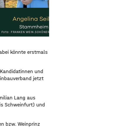
Foto: FRANKEN WEIN.SCHÖNER.LAND
dabei könnte erstmals
r Kandidatinnen und
inbauverband jetzt
milian Lang aus
is Schweinfurt) und
nen bzw. Weinprinz