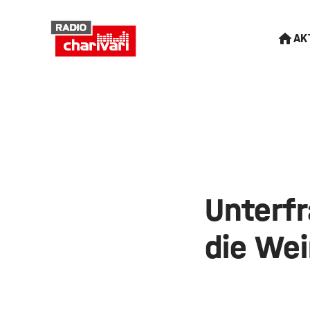
AK
Unterfr
die We