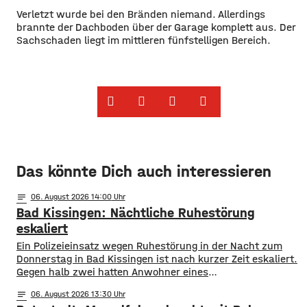
Verletzt wurde bei den Bränden niemand. Allerdings
brannte der Dachboden über der Garage komplett aus. Der
Sachschaden liegt im mittleren fünfstelligen Bereich.
Das könnte Dich auch interessieren
notes
06
. August 2026 14:00
Bad Kissingen: Nächtliche Ruhestörung
eskaliert
Ein Polizeieinsatz wegen Ruhestörung in der Nacht zum
Donnerstag in Bad Kissingen ist nach kurzer Zeit eskaliert.
Gegen halb zwei hatten Anwohner eines
Mehrfamilienhauses die Polizei gerufen, da aus einer
notes
06
. August 2026 13:30
Wohnung laute Stimmen zu hören waren. N achdem die