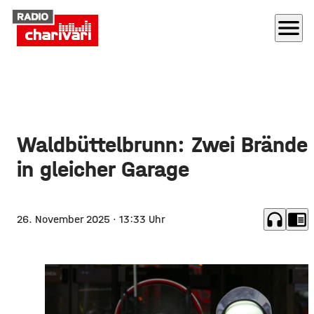
menu
Waldbüttelbrunn: Zwei Brände
in gleicher Garage
headphones
chrome_reader_mode
26. November 2025
· 13:33 Uhr