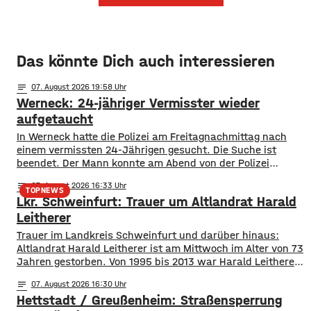
Das könnte Dich auch interessieren
notes
07
. August 2026 19:58
Werneck: 24-jähriger Vermisster wieder
aufgetaucht
In Werneck hatte die Polizei am Freitagnachmittag nach
einem vermissten 24-Jährigen gesucht. Die Suche ist
beendet. Der Mann konnte am Abend von der Polizei
angetroffen werden. Die Suche hatte für viel Aufsehen
notes
07
. August 2026 16:33
gesorgt, da auch ein Polizeihubschrauber die Gegend rund
TOPNEWS
Lkr. Schweinfurt: Trauer um Altlandrat Harald
um Werneck abgesucht hatte.
Leitherer
Trauer im Landkreis Schweinfurt und darüber hinaus:
Altlandrat Harald Leitherer ist am Mittwoch im Alter von 73
Jahren gestorben. Von 1995 bis 2013 war Harald Leitherer
18 Jahre lang Landrat in Schweinfurt. In seiner Amtszeit
notes
07
. August 2026 16:30
wurde das Kreisstraßennetz ausgebaut, aber auch ein
Hettstadt / Greußenheim: Straßensperrung
flächendeckendes Radwegenetz mit einer Länge von über