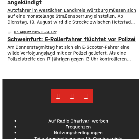
1.000 Kilometern geschaffen. Außerdem führte der
angekündigt
Autofahrer im westlichen Landkreis Würzburg müssen sich
auf eine monatelange Straßensperrung einstellen. Ab
Dienstag, 18. August wird die Strecke zwischen Hettstadt
und Greußenheim komplett gesperrt. Das kündigt das
notes
07
. August 2026 16:30
Staatliche Bauamt an. Die Fahrbahn muss erneuert
Schweinfurt: E-Rollerfahrer flüchtet vor Polizei
werden, sie weist Verdrückungen, Abbrüche, Risse und
gebrochene Fahrbahnränder auf. Auch die Entwässerung
Am Donnerstagmittag hat sich ein E-Scooter-Fahrer eine
muss erneuert werden. Die Arbeiten seien unter
wilde Verfolgungsjagd mit der Polizei geliefert. Als eine
Polizeistreife den 17-jährigen gegen 13 Uhr kontrollieren
wollte, ergriff er die Flucht. Mit überhöhter
Geschwindigkeit fuhr er in Richtung B286. Als in die Polizei
stoppen wollte rammte er den Streifenwagen, stürzte und
setzte anschließend seine Flucht fort, wobei er einen
Auf Radio Charivari werben
Frequenzen
Nutzungsbedingungen
Teilnahmebedingungen für Gewinnspiele