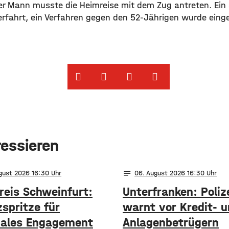
er Mann musste die Heimreise mit dem Zug antreten. Ein 
rfahrt, ein Verfahren gegen den 52-Jährigen wurde einge
ressieren
notes
ugust 2026 16:30
06
. August 2026 16:30
reis Schweinfurt:
Unterfranken: Poliz
spritze für
warnt vor Kredit- 
nales Engagement
Anlagenbetrügern