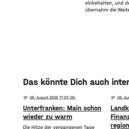
einbehalten, und d
übernahm die Weite
Das könnte Dich auch inte
notes
notes
06
. August 2026 17:03
06
. A
Unterfranken: Main schon
Landk
wieder zu warm
Finanz
regio
Die Hitze der vergangenen Tage