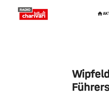
AK
Wipfeld
Führer