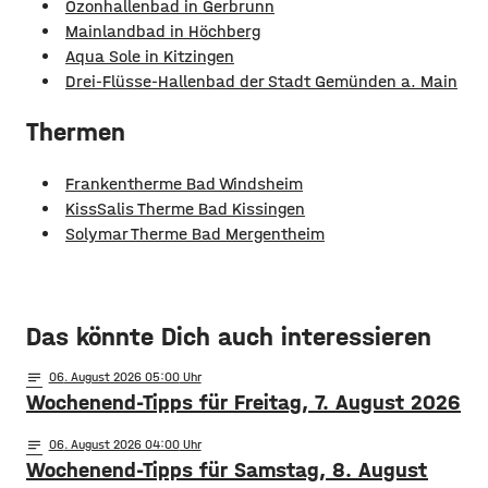
Ozonhallenbad in Gerbrunn
Mainlandbad in Höchberg
Aqua Sole in Kitzingen
Drei-Flüsse-Hallenbad der Stadt Gemünden a. Main
Thermen
Frankentherme Bad Windsheim
KissSalis Therme Bad Kissingen
Solymar Therme Bad Mergentheim
Das könnte Dich auch interessieren
notes
06
. August 2026 05:00
Wochenend-Tipps für Freitag, 7. August 2026
notes
06
. August 2026 04:00
Wochenend-Tipps für Samstag, 8. August