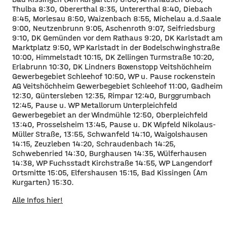
Thulba 8:30, Obererthal 8:35, Untererthal 8:40, Diebach
8:45, Morlesau 8:50, Waizenbach 8:55, Michelau a.d.Saale
9:00, Neutzenbrunn 9:05, Aschenroth 9:07, Seifriedsburg
9:10, DK Gemünden vor dem Rathaus 9:20, DK Karlstadt am
Marktplatz 9:50, WP Karlstadt in der Bodelschwinghstraße
10:00, Himmelstadt 10:15, DK Zellingen Turmstraße 10:20,
Erlabrunn 10:30, DK Lindners Boxenstopp Veitshöchheim
Gewerbegebiet Schleehof 10:50, WP u. Pause rockenstein
AG Veitshöchheim Gewerbegebiet Schleehof 11:00, Gadheim
12:30, Güntersleben 12:35, Rimpar 12:40, Burggrumbach
12:45, Pause u. WP Metallorum Unterpleichfeld
Gewerbegebiet an der Windmühle 12:50, Oberpleichfeld
13:40, Prosselsheim 13:45, Pause u. DK Wipfeld Nikolaus-
Müller Straße, 13:55, Schwanfeld 14:10, Waigolshausen
14:15, Zeuzleben 14:20, Schraudenbach 14:25,
Schwebenried 14:30, Burghausen 14:35, Wülferhausen
14:38, WP Fuchsstadt Kirchstraße 14:55, WP Langendorf
Ortsmitte 15:05, Elfershausen 15:15, Bad Kissingen (Am
Kurgarten) 15:30.
Alle Infos hier!