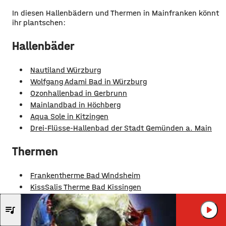
In diesen Hallenbädern und Thermen in Mainfranken könnt
ihr plantschen:
Hallenbäder
Nautiland Würzburg
Wolfgang Adami Bad in Würzburg
Ozonhallenbad in Gerbrunn
Mainlandbad in Höchberg
Aqua Sole in Kitzingen
Drei-Flüsse-Hallenbad der Stadt Gemünden a. Main
Thermen
Frankentherme Bad Windsheim
KissSalis Therme Bad Kissingen
Solymar Therme Bad Mergentheim
JEAN MICHEL JA
queue_music
play_arrow
OXYGENE IV