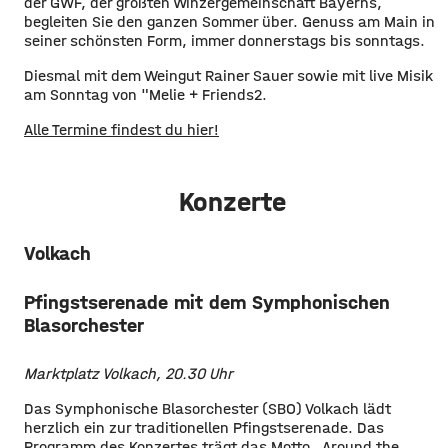
der GWF, der größten Winzergemeinschaft Bayerns,
begleiten Sie den ganzen Sommer über. Genuss am Main in
seiner schönsten Form, immer donnerstags bis sonntags.
Diesmal mit dem Weingut Rainer Sauer sowie mit live Misik
am Sonntag von "Melie + Friends2.
Alle Termine findest du hier!
Konzerte
Volkach
Pfingstserenade mit dem Symphonischen
Blasorchester
Marktplatz Volkach, 20.30 Uhr
Das Symphonische Blasorchester (SBO) Volkach lädt
herzlich ein zur traditionellen Pfingstserenade. Das
Programm des Konzertes trägt das Motto „Around the