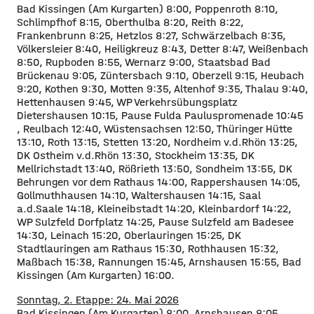
Bad Kissingen (Am Kurgarten) 8:00, Poppenroth 8:10,
Schlimpfhof 8:15, Oberthulba 8:20, Reith 8:22,
Frankenbrunn 8:25, Hetzlos 8:27, Schwärzelbach 8:35,
Völkersleier 8:40, Heiligkreuz 8:43, Detter 8:47, Weißenbach
8:50, Rupboden 8:55, Wernarz 9:00, Staatsbad Bad
Brückenau 9:05, Züntersbach 9:10, Oberzell 9:15, Heubach
9:20, Kothen 9:30, Motten 9:35, Altenhof 9:35, Thalau 9:40,
Hettenhausen 9:45, WP Verkehrsübungsplatz
Dietershausen 10:15, Pause Fulda Pauluspromenade 10:45
, Reulbach 12:40, Wüstensachsen 12:50, Thüringer Hütte
13:10, Roth 13:15, Stetten 13:20, Nordheim v.d.Rhön 13:25,
DK Ostheim v.d.Rhön 13:30, Stockheim 13:35, DK
Mellrichstadt 13:40, Rößrieth 13:50, Sondheim 13:55, DK
Behrungen vor dem Rathaus 14:00, Rappershausen 14:05,
Gollmuthhausen 14:10, Waltershausen 14:15, Saal
a.d.Saale 14:18, Kleineibstadt 14:20, Kleinbardorf 14:22,
WP Sulzfeld Dorfplatz 14:25, Pause Sulzfeld am Badesee
14:30, Leinach 15:20, Oberlauringen 15:25, DK
Stadtlauringen am Rathaus 15:30, Rothhausen 15:32,
Maßbach 15:38, Rannungen 15:45, Arnshausen 15:55, Bad
Kissingen (Am Kurgarten) 16:00.
Sonntag, 2. Etappe: 24. Mai 2026
Bad Kissingen (Am Kurgarten) 8:00, Arnshausen 8:05,