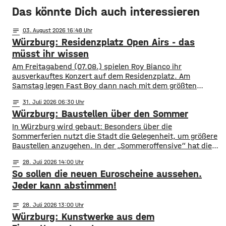
Das könnte Dich auch interessieren
notes
03
. August 2026 16:48
Würzburg: Residenzplatz Open Airs - das
müsst ihr wissen
Am Freitagabend (07.08.) spielen Roy Bianco ihr
ausverkauftes Konzert auf dem Residenzplatz. Am
Samstag legen Fast Boy dann nach mit dem größten
Konzert ihrer Karriere. Alles, was ihr für das
notes
31
. Juli 2026 06:30
Konzertwochenende wissen müsst, gibt es hier.
Würzburg: Baustellen über den Sommer
Straßensperrungen: vom 07.08. 6 Uhr bis 09.08. 5 Uhr
Rennweg vollständig gesperrt Balthasar-Neumann-
​​In Würzburg wird gebaut: Besonders über die
Promenade zwischen den Einmündungen Neubau- und
Sommerferien nutzt die Stadt die Gelegenheit, um größere
Theaterstraße
Baustellen anzugehen. In der „Sommeroffensive“ hat die
Stadt in der Woche vor Beginn der Ferien unter
notes
28
. Juli 2026 14:00
anderem die Sperrung der B27-Brücke bekanntgegeben.
So sollen die neuen Euroscheine aussehen.
Eine Übersicht über alle aktuellen Baustellen findet ihr
hier. ​Sperrung B27-Brücke ​Eine der größten
Jeder kann abstimmen!
Einschränkungen wird für Autofahrer die Sperrung der B27-
Brücke über
notes
28
. Juli 2026 13:00
Würzburg: Kunstwerke aus dem