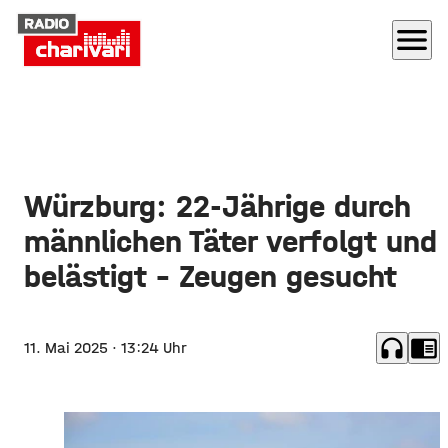
menu
Würzburg: 22-Jährige durch
männlichen Täter verfolgt und
belästigt - Zeugen gesucht
headphones
chrome_reader_mode
11. Mai 2025
· 13:24 Uhr