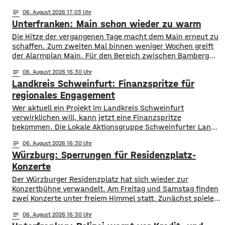
notes
06
. August 2026 17:03
Unterfranken: Main schon wieder zu warm
Die Hitze der vergangenen Tage macht dem Main erneut zu
schaffen. Zum zweiten Mal binnen weniger Wochen greift
der Alarmplan Main. Für den Bereich zwischen Bamberg
und Würzburg gilt eine Vorwarnung, ab Würzburg
notes
06
. August 2026 16:30
mainabwärts die zweite von drei Warnstufen. Zwar gibt es
Landkreis Schweinfurt: Finanzspritze für
aktuell mit dem Sauerstoffgehalt im Wasser noch keine
Probleme, allerdings ist die Wassertemperatur
regionales Engagement
Wer aktuell ein Projekt im Landkreis Schweinfurt
verwirklichen will, kann jetzt eine Finanzspritze
bekommen. Die Lokale Aktionsgruppe Schweinfurter Land
unterstützt Kleinprojekte mit bis zu 3.000 Euro Fördergeld.
notes
06
. August 2026 16:30
Bewerben können sich Bürger, Vereine und Organisationen.
Würzburg: Sperrungen für Residenzplatz-
Die Projekte sollen den Entwicklungszielen des Landkreises
dienen und das Bürgerengagement des Schweinfurter
Konzerte
Lands stärken. Die Entwicklungsziele sind:
Der Würzburger Residenzplatz hat sich wieder zur
Daseinsvorsorge, sozialer Zusammenhalt,
Konzertbühne verwandelt. Am Freitag und Samstag finden
zwei Konzerte unter freiem Himmel statt. Zunächst spielen
am Freitagabend Roy Bianco und die Abbrunzati Boys. Am
notes
06
. August 2026 16:30
Samstag ist dann das Konzert des Duos Fast Boy. Das