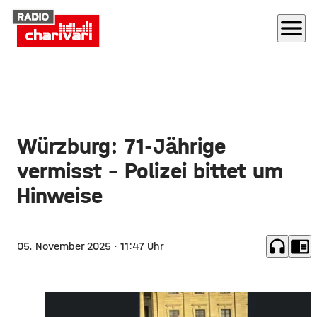
menu
Würzburg: 71-Jährige
vermisst – Polizei bittet um
Hinweise
headphones
chrome_reader_mode
05. November 2025
· 11:47 Uhr