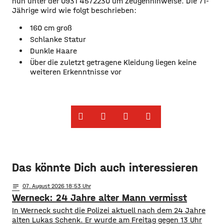
nun unter der 0931 4572230 um Zeugenhinweise. Die 71-
Jährige wird wie folgt beschrieben:
160 cm groß
Schlanke Statur
Dunkle Haare
Über die zuletzt getragene Kleidung liegen keine
weiteren Erkenntnisse vor
Das könnte Dich auch interessieren
notes
07
. August 2026 18:53
Werneck: 24 Jahre alter Mann vermisst
In Werneck sucht die Polizei aktuell nach dem 24 Jahre
alten Lukas Schenk. Er wurde am Freitag gegen 13 Uhr