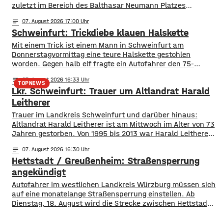
zuletzt im Bereich des Balthasar Neumann Platzes
gesehen, seitdem fehlt von ihm jede Spur.
notes
07
. August 2026 17:00
Suchmaßnahmen der Polizei sind bislang ohne Erfolg
Schweinfurt: Trickdiebe klauen Halskette
geblieben. Deswegen bitten die Ermittler jetzt um Hinweise
aus der Bevölkerung. Lukas Schenk könnte
Mit einem Trick ist einem Mann in Schweinfurt am
Donnerstagvormittag eine teure Halskette gestohlen
worden. Gegen halb elf fragte ein Autofahrer den 75-
jährigen nach dem Weg zum Krankenhaus. Dabei stieg eine
notes
07
. August 2026 16:33
Frau aus dem Auto, bedankte sich, umarmte den Senior
TOPNEWS
Lkr. Schweinfurt: Trauer um Altlandrat Harald
und hängte ihm eine wertlose Kette um. Nachdem das Paar
weitergefahren war, bemerkte der 75-Jährige,
Leitherer
Trauer im Landkreis Schweinfurt und darüber hinaus:
Altlandrat Harald Leitherer ist am Mittwoch im Alter von 73
Jahren gestorben. Von 1995 bis 2013 war Harald Leitherer
18 Jahre lang Landrat in Schweinfurt. In seiner Amtszeit
notes
07
. August 2026 16:30
wurde das Kreisstraßennetz ausgebaut, aber auch ein
Hettstadt / Greußenheim: Straßensperrung
flächendeckendes Radwegenetz mit einer Länge von über
1.000 Kilometern geschaffen. Außerdem führte der
angekündigt
Autofahrer im westlichen Landkreis Würzburg müssen sich
auf eine monatelange Straßensperrung einstellen. Ab
Dienstag, 18. August wird die Strecke zwischen Hettstadt
und Greußenheim komplett gesperrt. Das kündigt das