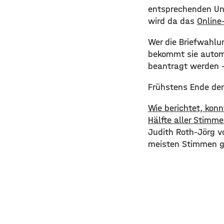
entsprechenden Unt
wird da das
Online
Wer die Briefwahlun
bekommt sie automa
beantragt werden –
​Frühstens Ende de
​Wie berichtet, ko
Hälfte aller Stimm
Judith Roth-Jörg v
meisten Stimmen g