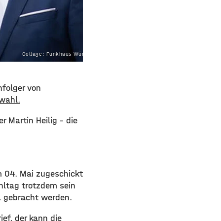
Collage: Funkhaus Würzburg
hfolger von
hwahl.
r Martin Heilig – die
m 04. Mai zugeschickt
hltag trotzdem sein
l gebracht werden.
ef, der kann die