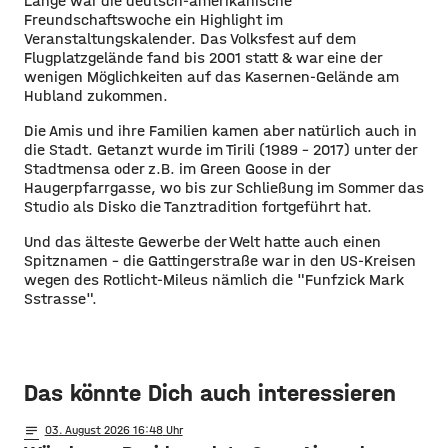
Lange war die deutsch-amerikanische
Freundschaftswoche ein Highlight im
Veranstaltungskalender. Das Volksfest auf dem
Flugplatzgelände fand bis 2001 statt & war eine der
wenigen Möglichkeiten auf das Kasernen-Gelände am
Hubland zukommen.
Die Amis und ihre Familien kamen aber natürlich auch in
die Stadt. Getanzt wurde im Tirili (1989 - 2017) unter der
Stadtmensa oder z.B. im Green Goose in der
Haugerpfarrgasse, wo bis zur Schließung im Sommer das
Studio als Disko die Tanztradition fortgeführt hat.
Und das älteste Gewerbe der Welt hatte auch einen
Spitznamen - die Gattingerstraße war in den US-Kreisen
wegen des Rotlicht-Mileus nämlich die "Funfzick Mark
Sstrasse".
Das könnte Dich auch interessieren
notes
03
. August 2026 16:48