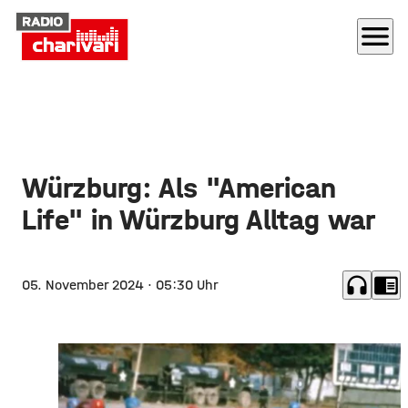
menu
Würzburg: Als "American
Life" in Würzburg Alltag war
headphones
chrome_reader_mode
05. November 2024
· 05:30 Uhr