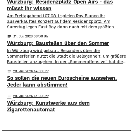
Würzburg: Residenzplatz Open Airs - das
müsst ihr wissen
Am Freitagabend (07.08.) spielen Roy Bianco ihr
ausverkauftes Konzert auf dem Residenzplatz. Am
Samstag legen Fast Boy dann nach mit dem größten
Konzert ihrer Karriere. Alles, was ihr für das
notes
31
. Juli 2026 06:30
Konzertwochenende wissen müsst, gibt es hier.
Würzburg: Baustellen über den Sommer
Straßensperrungen: vom 07.08. 6 Uhr bis 09.08. 5 Uhr
Rennweg vollständig gesperrt Balthasar-Neumann-
​​In Würzburg wird gebaut: Besonders über die
Promenade zwischen den Einmündungen Neubau- und
Sommerferien nutzt die Stadt die Gelegenheit, um größere
Theaterstraße
Baustellen anzugehen. In der „Sommeroffensive“ hat die
Stadt in der Woche vor Beginn der Ferien unter
notes
28
. Juli 2026 14:00
anderem die Sperrung der B27-Brücke bekanntgegeben.
So sollen die neuen Euroscheine aussehen.
Eine Übersicht über alle aktuellen Baustellen findet ihr
hier. ​Sperrung B27-Brücke ​Eine der größten
Jeder kann abstimmen!
Einschränkungen wird für Autofahrer die Sperrung der B27-
Brücke über
notes
28
. Juli 2026 13:00
Würzburg: Kunstwerke aus dem
Zigarettenautomat