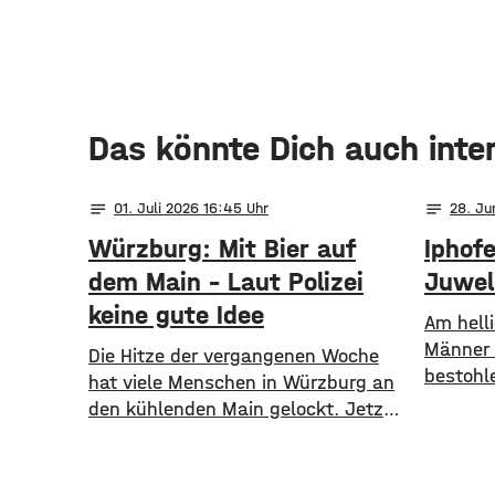
Das könnte Dich auch inte
notes
notes
01
. Juli 2026 16:45
28
. Ju
Würzburg: Mit Bier auf
Iphof
dem Main – Laut Polizei
Juwel
keine gute Idee
Am hell
Männer 
Die Hitze der vergangenen Woche
bestohl
hat viele Menschen in Würzburg an
betraten
den kühlenden Main gelockt. Jetzt
gegen 1
warnt die Polizei aber
einem A
vor leichtsinnigem Verhalten – auch
Goldsch
in Bezug auf Alkohol. Die Beamten