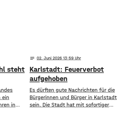
notes
02
. Juni 2026 13:59
l steht
Karlstadt: Feuerverbot
aufgehoben
andes
Es dürften gute Nachrichten für die
 ein
Bürgerinnen und Bürger in Karlstadt
ren in
sein. Die Stadt hat mit sofortiger
Wirkung das Feuerverbot
aufgehoben – weil sich die
sich die
Witterungsverhältnisse verändert
äude
hätten. Gleichzeitig rät die Stadt