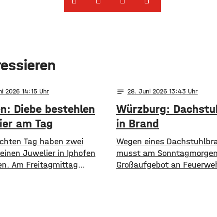
ressieren
notes
ni 2026 14:15
28
. Juni 2026 13:43
en: Diebe bestehlen
Würzburg: Dachstuh
ier am Tag
in Brand
ichten Tag haben zwei
Wegen eines Dachstuhlbr
einen Juwelier in Iphofen
musst am Sonntagmorgen
en. Am Freitagmittag
Großaufgebot an Feuerweh
 die Täter das Geschäft
den Würzburger Stadtteil
2 Uhr und ließen sich von
Heidingsfeld ausrücken.
ngestellten diversen
Glücklicherweise konnten 
muck zeigen. Der Verkäufer
Personen, die sich im Geb