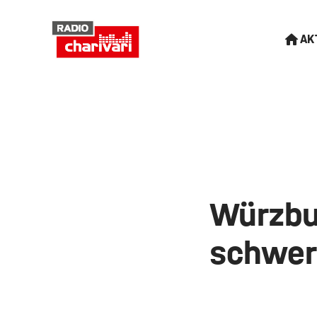
AK
Würzbur
schwer