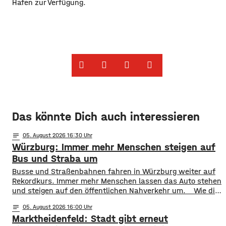
Hafen zur Verfügung.
Das könnte Dich auch interessieren
notes
05
. August 2026 16:30
Würzburg: Immer mehr Menschen steigen auf
Bus und Straba um
​​Busse und Straßenbahnen fahren in Würzburg weiter auf
Rekordkurs. Immer mehr Menschen lassen das Auto stehen
und steigen auf den öffentlichen Nahverkehr um. ​Wie die
WVV jetzt mitgeteilt hat, wurden im ersten Halbjahr 2026
notes
05
. August 2026 16:00
so viele Fahrgäste transportiert wie nie zuvor. Insgesamt
Marktheidenfeld: Stadt gibt erneut
waren knapp 18 Millionen Menschen im öffentlichen