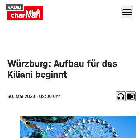
menu
Würzburg: Aufbau für das
Kiliani beginnt
headphones
chrome_reader_mode
30. Mai 2026
· 08:00 Uhr