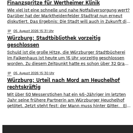
Nahverkehr unterwegs. ​Besonders deutlich zeigt sich
Finanzspritze für Wertheimer Klinik
​​Wie viel ist eine schnelle und nahe Notfallversorgung wert?
Darüber hat der Marktheidenfelder Stadtrat nun erneut
diskutiert. Das Ergebnis: Die Stadt will auch in Zukunft die
Notaufnahme im benachbarten Bürgerspital in Wertheim
notes
05
. August 2026 15:31
finanziell unterstützen. ​Über 31.000 Euro fließen in
Würzburg: Stadtbibliothek vorzeitig
diesem Jahr an den entsprechenden Förderverein des
Krankenhauses. Denn: Allein im letzten Jahr haben sich
geschlossen
120 Menschen aus Marktheidenfeld
Schuld ist die große Hitze, die Würzburger Stadtbücherei
im Falkenhaus ist heute um 15 Uhr vorzeitig geschlossen
worden. Zu diesem Zeitpunkt hatte es schon über 32 Grad
im Eingangsbereich, Tendenz weiter steigend. Die
notes
05
. August 2026 15:30
vorzeitige Schließung begründet die Stadt mit dem Schutz
Würzburg: Urteil nach Mord am Heuchelhof
der Gesundheit der Besucher, vor allem aber auch der
Beschäftigten in der Stadtbücherei. Das
rechtskräftig
​​Mit über 50 Messerstichen hat ein 45-Jähriger im letzten
Jahr seine frühere Partnerin am Würzburger Heuchelhof
getötet. Jetzt steht fest: der Mann muss hinter Gitter. ​Ein
letzter Versuch die Gefängnisstrafe noch zu verhindern ist
jetzt gescheitert – wie der Bundesgerichtshof auf Anfrage
mitgeteilt hat, wurde die Revision der Verteidigung als
unbegründet verworfen. Damit ist das Mord-Urteil