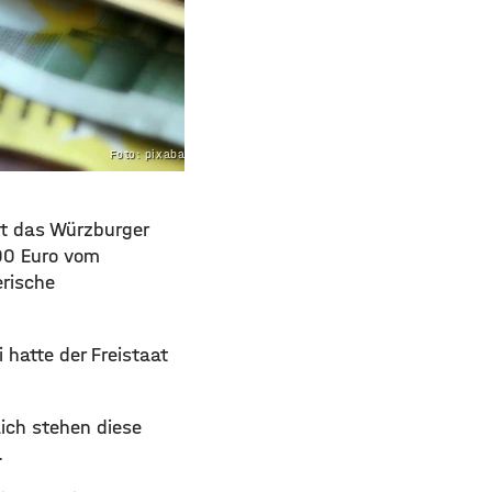
Foto: pixabay.com
mt das Würzburger
000 Euro vom
rische
i hatte der Freistaat
lich stehen diese
.