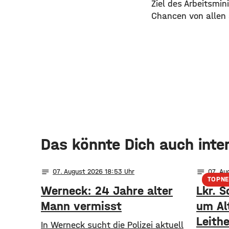
Ziel des Arbeitsmin
Chancen von allen 
Das könnte Dich auch inte
notes
notes
07
. August 2026 18:53
07
. Au
TOPN
Werneck: 24 Jahre alter
Lkr. S
Mann vermisst
um Al
Leithe
In Werneck sucht die Polizei aktuell