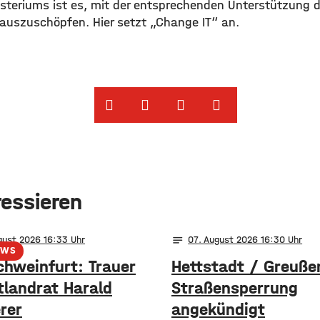
isteriums ist es, mit der entsprechenden Unterstützung d
auszuschöpfen. Hier setzt „Change IT“ an.
ressieren
notes
gust 2026 16:33
07
. August 2026 16:30
EWS
chweinfurt: Trauer
Hettstadt / Greuße
tlandrat Harald
Straßensperrung
rer
angekündigt