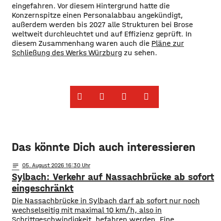
eingefahren. Vor diesem Hintergrund hatte die
Konzernspitze einen Personalabbau angekündigt,
außerdem werden bis 2027 alle Strukturen bei Brose
weltweit durchleuchtet und auf Effizienz geprüft. In
diesem Zusammenhang waren auch die
Pläne zur
Schließung des Werks Würzburg
zu sehen.
Das könnte Dich auch interessieren
notes
05
. August 2026 16:30
Sylbach: Verkehr auf Nassachbrücke ab sofort
eingeschränkt
Die Nassachbrücke in Sylbach darf ab sofort nur noch
wechselseitig mit maximal 10 km/h, also in
Schrittgeschwindigkeit, befahren werden. Eine