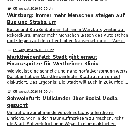
entsprechende Anordnung hat das Hassfurter
notes
05
. August 2026 16:30
Landratsamt am Mittwochnachmittag veröffentlicht.
Würzburg: Immer mehr Menschen steigen auf
Hintergrund ist das der Schwerlastverkehr aufgrund der
kurzfristigen Sperrung der Nassachbrücke in Haßfurt
Bus und Straba um
deutlich zugenommen hat. Durch die Begrenzung der
​​Busse und Straßenbahnen fahren in Würzburg weiter auf
Höchstgeschwindigkeit soll das über 50 Jahre
Rekordkurs. Immer mehr Menschen lassen das Auto stehen
und steigen auf den öffentlichen Nahverkehr um. ​Wie die
WVV jetzt mitgeteilt hat, wurden im ersten Halbjahr 2026
notes
05
. August 2026 16:00
so viele Fahrgäste transportiert wie nie zuvor. Insgesamt
Marktheidenfeld: Stadt gibt erneut
waren knapp 18 Millionen Menschen im öffentlichen
Nahverkehr unterwegs. ​Besonders deutlich zeigt sich
Finanzspritze für Wertheimer Klinik
​​Wie viel ist eine schnelle und nahe Notfallversorgung wert?
Darüber hat der Marktheidenfelder Stadtrat nun erneut
diskutiert. Das Ergebnis: Die Stadt will auch in Zukunft die
Notaufnahme im benachbarten Bürgerspital in Wertheim
notes
05
. August 2026 16:00
finanziell unterstützen. ​Über 31.000 Euro fließen in
Schweinfurt: Müllsünder über Social Media
diesem Jahr an den entsprechenden Förderverein des
Krankenhauses. Denn: Allein im letzten Jahr haben sich
gesucht
120 Menschen aus Marktheidenfeld
Um auf die zunehmende Verschmutzung öffentlicher
Einrichtungen in der Natur aufmerksam zu machen, geht
die Stadt Schweinfurt neue Wege. In einem aktuellen
Social Media Post zeigt die Verwaltung mit zahlreichen