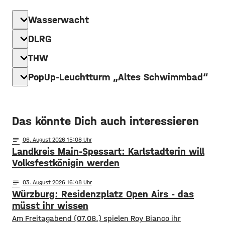
expand_more
Wasserwacht
expand_more
DLRG
expand_more
THW
expand_more
PopUp-Leuchtturm „Altes Schwimmbad“
Das könnte Dich auch interessieren
notes
06
. August 2026 15:08
Landkreis Main-Spessart: Karlstadterin will
Volksfestkönigin werden
notes
03
. August 2026 16:48
Würzburg: Residenzplatz Open Airs - das
müsst ihr wissen
Am Freitagabend (07.08.) spielen Roy Bianco ihr