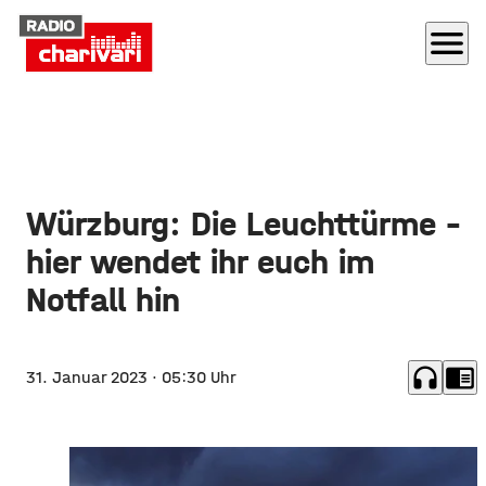
menu
Würzburg: Die Leuchttürme –
hier wendet ihr euch im
Notfall hin
headphones
chrome_reader_mode
31. Januar 2023
· 05:30 Uhr