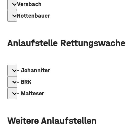
expand_more
Versbach
expand_more
Rottenbauer
Anlaufstelle Rettungswache
expand_more
- Johanniter
expand_more
- BRK
expand_more
- Malteser
Weitere Anlaufstellen