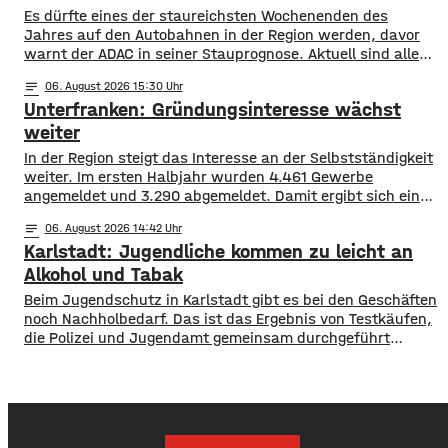
Durchbruch.
Es dürfte eines der staureichsten Wochenenden des
Jahres auf den Autobahnen in der Region werden, davor
warnt der ADAC in seiner Stauprognose. Aktuell sind alle
Bundesländer in den Sommerferien, sie enden allerdings in
notes
06
. August 2026 15:30
Hessen, Rheinland-Pfalz und dem Saarland. Auch in den
Unterfranken: Gründungsinteresse wächst
skandinavischen Ländern beginnt die Schule langsam
wieder. Daher dürfte es auf A 3 und
weiter
In der Region steigt das Interesse an der Selbstständigkeit
weiter. Im ersten Halbjahr wurden 4.461 Gewerbe
angemeldet und 3.290 abgemeldet. Damit ergibt sich ein
Plus von 1.171 Betrieben. Besonders hohe Zuwächse
notes
06
. August 2026 14:42
verzeichneten Würzburg, der Landkreis Würzburg sowie
Karlstadt: Jugendliche kommen zu leicht an
die Regionen Haßberge, Bad Kissingen und Schweinfurt.
Nach dem aktuellen IHK-Report entstehen viele
Alkohol und Tabak
Gründungen allerdings aus dem Wunsch
Beim Jugendschutz in Karlstadt gibt es bei den Geschäften
noch Nachholbedarf. Das ist das Ergebnis von Testkäufen,
die Polizei und Jugendamt gemeinsam durchgeführt
haben. Eine jugendliche Testkäuferin wurde in 14
Geschäfte geschickt und sollten dort versuchen,
Tabakwaren oder Spirituosen zu kaufen. In sechs Fällen
bekam die Jugendliche illegalerweise diese Artikel. Gegen
die verantwortlichen Verkäuferinnen und