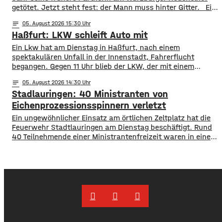
getötet. Jetzt steht fest: der Mann muss hinter Gitter. ​Ein
letzter Versuch die Gefängnisstrafe noch zu verhindern ist
notes
05
. August 2026 15:30
jetzt gescheitert – wie der Bundesgerichtshof auf Anfrage
Haßfurt: LKW schleift Auto mit
mitgeteilt hat, wurde die Revision der Verteidigung als
unbegründet verworfen. Damit ist das Mord-Urteil
Ein Lkw hat am Dienstag in Haßfurt, nach einem
jetzt rechtskräftig und
spektakulären Unfall in der Innenstadt, Fahrerflucht
begangen. Gegen 11 Uhr blieb der LKW, der mit einem
Anhänger unterwegs war, an einem geparkten Auto
notes
05
. August 2026 14:30
hängen. Das Gespann schleifte das Auto mehrere Meter
Stadlauringen: 40 Ministranten von
mit und fuhr dann einfach davon. Der PKW wurde an der
Front massiv beschädigt, der
Eichenprozessionsspinnern verletzt
Ein ungewöhnlicher Einsatz am örtlichen Zeltplatz hat die
Feuerwehr Stadtlauringen am Dienstag beschäftigt. Rund
40 Teilnehmende einer Ministrantenfreizeit waren in einem
Kletterwald mit den Brennhaaren des
Eichenprozessionsspinners in Kontakt gekommen. Da die
Betroffenen auch mit den anderen Teilnehmern der Freizeit
Kontakt hatten mussten schließlich alle 94 Camper
untersucht werden. Die Haare der
Eichenprozessionsspinner können schwere