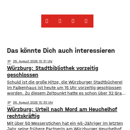
Das könnte Dich auch interessieren
notes
05
. August 2026 15:31
Würzburg: Stadtbibliothek vorzeitig
geschlossen
Schuld ist die große Hitze, die Würzburger Stadtbücherei
im Falkenhaus ist heute um 15 Uhr vorzeitig geschlossen
worden. Zu diesem Zeitpunkt hatte es schon über 32 Grad
im Eingangsbereich, Tendenz weiter steigend. Die
notes
05
. August 2026 15:30
vorzeitige Schließung begründet die Stadt mit dem Schutz
Würzburg: Urteil nach Mord am Heuchelhof
der Gesundheit der Besucher, vor allem aber auch der
Beschäftigten in der Stadtbücherei. Das
rechtskräftig
​​Mit über 50 Messerstichen hat ein 45-Jähriger im letzten
Jahr seine frühere Partnerin am Würzburger Heuchelhof