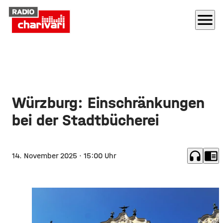
menu
Würzburg: Einschränkungen
bei der Stadtbücherei
headphones
chrome_reader_mode
14. November 2025
· 15:00 Uhr