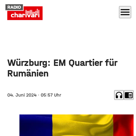
menu
Würzburg: EM Quartier für
Rumänien
headphones
chrome_reader_mode
04. Juni 2024
· 05:57 Uhr