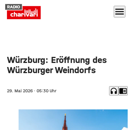
menu
Würzburg: Eröffnung des
Würzburger Weindorfs
headphones
chrome_reader_mode
29. Mai 2026
· 05:30 Uhr