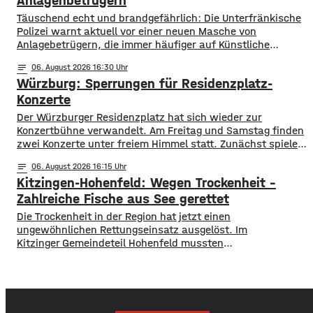
Anlagenbetrügern
​​Täuschend echt und brandgefährlich: Die Unterfränkische
Polizei warnt aktuell vor einer neuen Masche von
Anlagebetrügern, die immer häufiger auf Künstliche
Intelligenz setzen. ​Demnach werden auch immer wieder
notes
06
. August 2026 16:30
Menschen aus der Region um ihr Erspartes gebracht. ​Laut
Würzburg: Sperrungen für Residenzplatz-
Polizei erstellen die Täter mithilfe von KI täuschen echte
Werbevideos oder fälschen Empfehlungen von prominenten
Konzerte
Persönlichkeiten. Ihr Ziel: echte
Der Würzburger Residenzplatz hat sich wieder zur
Konzertbühne verwandelt. Am Freitag und Samstag finden
zwei Konzerte unter freiem Himmel statt. Zunächst spielen
am Freitagabend Roy Bianco und die Abbrunzati Boys. Am
notes
06
. August 2026 16:15
Samstag ist dann das Konzert des Duos Fast Boy. Das
Kitzingen-Hohenfeld: Wegen Trockenheit –
Konzert von Roy Bianco und den Abbrunzati Boys ist
ausverkauft, rund 16.000 Menschen werden
Zahlreiche Fische aus See gerettet
​​Die Trockenheit in der Region hat jetzt einen
ungewöhnlichen Rettungseinsatz ausgelöst. Im
Kitzinger Gemeindeteil Hohenfeld mussten
Fachleute tausende Fische aus einem See in Sicherheit
bringen. ​Der Grund: Nach den heißen Tagen und den
trockenen Wochen zuvor drohte ein gefährlicher
Sauerstoffmangel im Wasser. Um zu verhindern,
dass Fische sterben, rückten Fachleute an. Mit