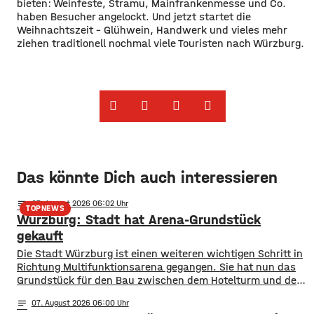
bieten: Weinfeste, Stramu, Mainfrankenmesse und Co.
haben Besucher angelockt. Und jetzt startet die
Weihnachtszeit – Glühwein, Handwerk und vieles mehr
ziehen traditionell nochmal viele Touristen nach Würzburg.
Das könnte Dich auch interessieren
notes
07
. August 2026 06:02
TOPNEWS
Würzburg: Stadt hat Arena-Grundstück
gekauft
Die Stadt Würzburg ist einen weiteren wichtigen Schritt in
Richtung Multifunktionsarena gegangen. Sie hat nun das
Grundstück für den Bau zwischen dem Hotelturm und den
Bahngleisen gekauft. Wie Oberbürgermeister Martin Heilig
notes
07
. August 2026 06:00
bei Instagram mitgeteilt hat, ist der Vertrag