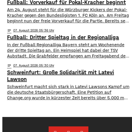
Fußball: Vorverkauf für Pokal-Kracher beginnt
unterschrieben. In Anlehnung an den berühmten Satz nach
der ersten Mondlandung sagt Heilig, es sei für ihn
Am 24. August steht für die Würzburger Kickers der Pokal-
Kracher gegen den Bundesligisten 1. FC Köln an. Am Freitag
beginnt nun der freie Vorverkauf für die Partie. Bereits seit
Montag läuft der Vorverkauf für Vereinsmitglieder, ab
notes
07
. August 2026 05:36
Freitagmittag 12 Uhr, können aber alle ihre Karten kaufen.
Fußball: Dritter Spieltag in der Regionalliga
Für das Spiel gegen die Bundesliga-Traditionsmannschaft
wird eine große Kulisse
In der Fußball Regionalliga Bayern steht am Wochenende
der dritte Spieltag an. Ein Heimspiel hat dabei der TSV
Aubstadt. Die Grabfelder empfangen am Freitagabend den
SV Wacker Burghausen. Während die Gäste mit zwei
notes
07
. August 2026 05:30
Siegen aus zwei Spielen aktuell an der Tabellenspitze
Schweinfurt: Große Solidarität mit Latevi
stehen, hat Aubstadt erst ein Ligaspiel absolviert, dieses
aber gegen Schweinfurt gewonnen. Anpfiff ist
Lawson
Schweinfurt macht sich stark in Latevi Lawsons Kampf um
die deutsche Staatsbürgerschaft. Eine Petition auf
Change.org wurde in kürzester Zeit bereits über 5.000 mal
unterzeichnet. Latevi Lawson stammt aus Togo, lebt aber
seit vielen Jahren in Schweinfurt. Seit über acht Jahren
betreibt er ein Restaurant, bietet Kochkurse an und
organisiert Caterings. Dennoch droht ihm gemeinsam