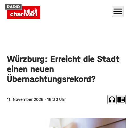
menu
Würzburg: Erreicht die Stadt
einen neuen
Übernachtungsrekord?
headphones
chrome_reader_mode
11. November 2025
· 16:30 Uhr