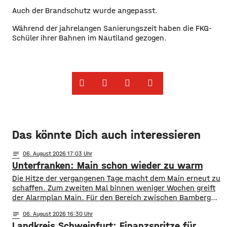
Auch der Brandschutz wurde angepasst.
Während der jahrelangen Sanierungszeit haben die FKG-
Schüler ihrer Bahnen im Nautiland gezogen.
Das könnte Dich auch interessieren
notes
06
. August 2026 17:03
Unterfranken: Main schon wieder zu warm
Die Hitze der vergangenen Tage macht dem Main erneut zu
schaffen. Zum zweiten Mal binnen weniger Wochen greift
der Alarmplan Main. Für den Bereich zwischen Bamberg
und Würzburg gilt eine Vorwarnung, ab Würzburg
notes
06
. August 2026 16:30
mainabwärts die zweite von drei Warnstufen. Zwar gibt es
Landkreis Schweinfurt: Finanzspritze für
aktuell mit dem Sauerstoffgehalt im Wasser noch keine