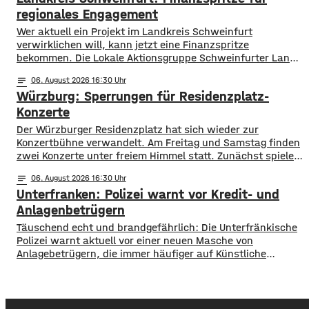
Probleme, allerdings ist die Wassertemperatur
regionales Engagement
Wer aktuell ein Projekt im Landkreis Schweinfurt
verwirklichen will, kann jetzt eine Finanzspritze
bekommen. Die Lokale Aktionsgruppe Schweinfurter Land
unterstützt Kleinprojekte mit bis zu 3.000 Euro Fördergeld.
notes
06
. August 2026 16:30
Bewerben können sich Bürger, Vereine und Organisationen.
Würzburg: Sperrungen für Residenzplatz-
Die Projekte sollen den Entwicklungszielen des Landkreises
dienen und das Bürgerengagement des Schweinfurter
Konzerte
Lands stärken. Die Entwicklungsziele sind:
Der Würzburger Residenzplatz hat sich wieder zur
Daseinsvorsorge, sozialer Zusammenhalt,
Konzertbühne verwandelt. Am Freitag und Samstag finden
zwei Konzerte unter freiem Himmel statt. Zunächst spielen
am Freitagabend Roy Bianco und die Abbrunzati Boys. Am
notes
06
. August 2026 16:30
Samstag ist dann das Konzert des Duos Fast Boy. Das
Unterfranken: Polizei warnt vor Kredit- und
Konzert von Roy Bianco und den Abbrunzati Boys ist
ausverkauft, rund 16.000 Menschen werden
Anlagenbetrügern
​​Täuschend echt und brandgefährlich: Die Unterfränkische
Polizei warnt aktuell vor einer neuen Masche von
Anlagebetrügern, die immer häufiger auf Künstliche
Intelligenz setzen. ​Demnach werden auch immer wieder
Menschen aus der Region um ihr Erspartes gebracht. ​Laut
Polizei erstellen die Täter mithilfe von KI täuschen echte
Werbevideos oder fälschen Empfehlungen von prominenten