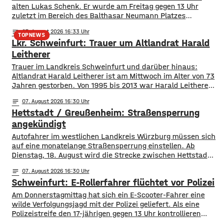
alten Lukas Schenk. Er wurde am Freitag gegen 13 Uhr
zuletzt im Bereich des Balthasar Neumann Platzes
gesehen, seitdem fehlt von ihm jede Spur.
notes
07
. August 2026 16:33
Suchmaßnahmen der Polizei sind bislang ohne Erfolg
TOPNEWS
Lkr. Schweinfurt: Trauer um Altlandrat Harald
geblieben. Deswegen bitten die Ermittler jetzt um Hinweise
aus der Bevölkerung. Lukas Schenk könnte
Leitherer
Trauer im Landkreis Schweinfurt und darüber hinaus:
Altlandrat Harald Leitherer ist am Mittwoch im Alter von 73
Jahren gestorben. Von 1995 bis 2013 war Harald Leitherer
18 Jahre lang Landrat in Schweinfurt. In seiner Amtszeit
notes
07
. August 2026 16:30
wurde das Kreisstraßennetz ausgebaut, aber auch ein
Hettstadt / Greußenheim: Straßensperrung
flächendeckendes Radwegenetz mit einer Länge von über
1.000 Kilometern geschaffen. Außerdem führte der
angekündigt
Autofahrer im westlichen Landkreis Würzburg müssen sich
auf eine monatelange Straßensperrung einstellen. Ab
Dienstag, 18. August wird die Strecke zwischen Hettstadt
und Greußenheim komplett gesperrt. Das kündigt das
notes
07
. August 2026 16:30
Staatliche Bauamt an. Die Fahrbahn muss erneuert
Schweinfurt: E-Rollerfahrer flüchtet vor Polizei
werden, sie weist Verdrückungen, Abbrüche, Risse und
gebrochene Fahrbahnränder auf. Auch die Entwässerung
Am Donnerstagmittag hat sich ein E-Scooter-Fahrer eine
muss erneuert werden. Die Arbeiten seien unter
wilde Verfolgungsjagd mit der Polizei geliefert. Als eine
Polizeistreife den 17-jährigen gegen 13 Uhr kontrollieren