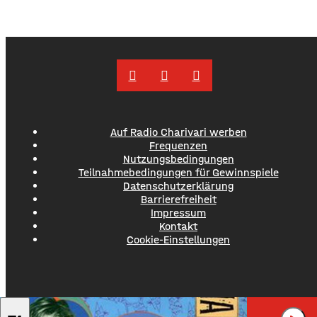
wollte, ergriff er die Flucht. Mit überhöhter
Geschwindigkeit fuhr er in Richtung B286. Als in die Polizei
stoppen wollte rammte er den Streifenwagen, stürzte und
setzte anschließend seine Flucht fort, wobei er einen
Auf Radio Charivari werben
Frequenzen
Nutzungsbedingungen
Teilnahmebedingungen für Gewinnspiele
Datenschutzerklärung
Barrierefreiheit
Impressum
Kontakt
Cookie-Einstellungen
BANANARAMA