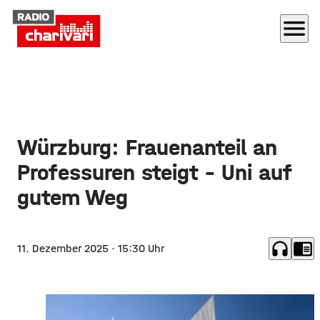
menu
Würzburg: Frauenanteil an
Professuren steigt – Uni auf
gutem Weg
headphones
chrome_reader_mode
11. Dezember 2025
· 15:30 Uhr