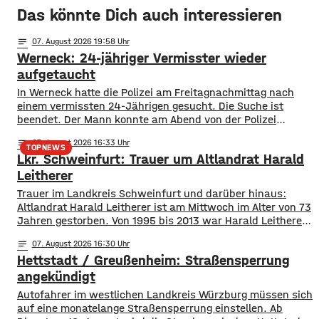
Das könnte Dich auch interessieren
notes
07
. August 2026 19:58
Werneck: 24-jähriger Vermisster wieder
aufgetaucht
In Werneck hatte die Polizei am Freitagnachmittag nach
einem vermissten 24-Jährigen gesucht. Die Suche ist
beendet. Der Mann konnte am Abend von der Polizei
angetroffen werden. Die Suche hatte für viel Aufsehen
notes
07
. August 2026 16:33
gesorgt, da auch ein Polizeihubschrauber die Gegend rund
TOPNEWS
Lkr. Schweinfurt: Trauer um Altlandrat Harald
um Werneck abgesucht hatte.
Leitherer
Trauer im Landkreis Schweinfurt und darüber hinaus:
Altlandrat Harald Leitherer ist am Mittwoch im Alter von 73
Jahren gestorben. Von 1995 bis 2013 war Harald Leitherer
18 Jahre lang Landrat in Schweinfurt. In seiner Amtszeit
notes
07
. August 2026 16:30
wurde das Kreisstraßennetz ausgebaut, aber auch ein
Hettstadt / Greußenheim: Straßensperrung
flächendeckendes Radwegenetz mit einer Länge von über
1.000 Kilometern geschaffen. Außerdem führte der
angekündigt
Autofahrer im westlichen Landkreis Würzburg müssen sich
auf eine monatelange Straßensperrung einstellen. Ab