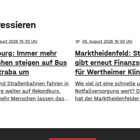
ressieren
notes
ugust 2026 16:30
05
. August 2026 16:00
urg: Immer mehr
Marktheidenfeld: S
hen steigen auf Bus
gibt erneut Finanzs
traba um
für Wertheimer Klin
 und Straßenbahnen fahren in
​​Wie viel ist eine schnelle
g weiter auf Rekordkurs.
Notfallversorgung wert? 
ehr Menschen lassen das
hat der Marktheidenfelder
ehen und steigen auf den
nun erneut diskutiert. Das
ichen Nahverkehr um. ​Wie
Die Stadt will auch in Zuk
jetzt mitgeteilt hat, wurden
Notaufnahme im benachb
n Halbjahr 2026 so viele
Bürgerspital in Wertheim f
e transportiert wie nie
unterstützen. ​Über 31.0