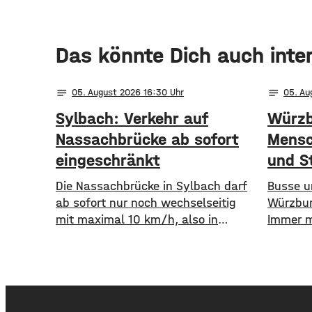
Das könnte Dich auch inte
notes
notes
05
. August 2026 16:30
05
. A
Sylbach: Verkehr auf
Würzb
Nassachbrücke ab sofort
Mensc
eingeschränkt
und S
Die Nassachbrücke in Sylbach darf
​​Busse
ab sofort nur noch wechselseitig
Würzbur
mit maximal 10 km/h, also in
Immer m
Schrittgeschwindigkeit, befahren
Auto st
werden. Eine entsprechende
öffentl
Anordnung hat das Hassfurter
die WVV 
Landratsamt am
im erste
Mittwochnachmittag veröffentlicht.
Fahrgäst