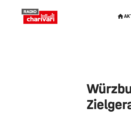
AK
Würzbur
Zielger