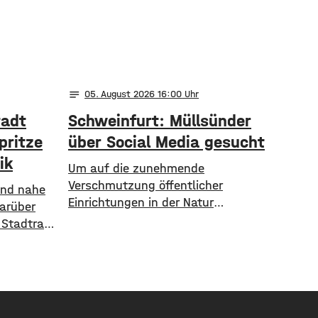
notes
05
. August 2026 16:00
tadt
Schweinfurt: Müllsünder
pritze
über Social Media gesucht
ik
Um auf die zunehmende
Verschmutzung öffentlicher
 und nahe
Einrichtungen in der Natur
Darüber
aufmerksam zu machen, geht die
 Stadtrat
Stadt Schweinfurt neue Wege. In
 Ergebnis:
einem aktuellen Social Media Post
unft die
zeigt die Verwaltung mit
arten
zahlreichen Bildern die
inanziell
Verschmutzung am
00 Euro