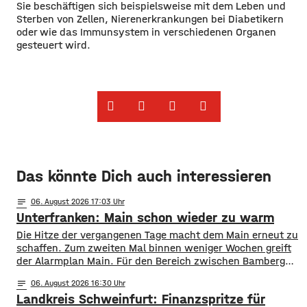
Sie beschäftigen sich beispielsweise mit dem Leben und
Sterben von Zellen, Nierenerkrankungen bei Diabetikern
oder wie das Immunsystem in verschiedenen Organen
gesteuert wird.
Das könnte Dich auch interessieren
notes
06
. August 2026 17:03
Unterfranken: Main schon wieder zu warm
Die Hitze der vergangenen Tage macht dem Main erneut zu
schaffen. Zum zweiten Mal binnen weniger Wochen greift
der Alarmplan Main. Für den Bereich zwischen Bamberg
und Würzburg gilt eine Vorwarnung, ab Würzburg
notes
06
. August 2026 16:30
mainabwärts die zweite von drei Warnstufen. Zwar gibt es
Landkreis Schweinfurt: Finanzspritze für
aktuell mit dem Sauerstoffgehalt im Wasser noch keine