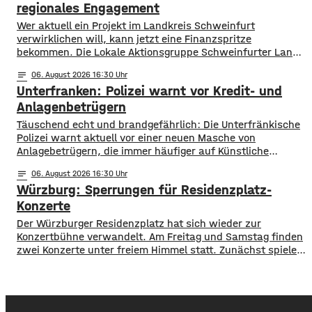
Probleme, allerdings ist die Wassertemperatur
regionales Engagement
Wer aktuell ein Projekt im Landkreis Schweinfurt
verwirklichen will, kann jetzt eine Finanzspritze
bekommen. Die Lokale Aktionsgruppe Schweinfurter Land
unterstützt Kleinprojekte mit bis zu 3.000 Euro Fördergeld.
notes
06
. August 2026 16:30
Bewerben können sich Bürger, Vereine und Organisationen.
Unterfranken: Polizei warnt vor Kredit- und
Die Projekte sollen den Entwicklungszielen des Landkreises
dienen und das Bürgerengagement des Schweinfurter
Anlagenbetrügern
Lands stärken. Die Entwicklungsziele sind:
​​Täuschend echt und brandgefährlich: Die Unterfränkische
Daseinsvorsorge, sozialer Zusammenhalt,
Polizei warnt aktuell vor einer neuen Masche von
Anlagebetrügern, die immer häufiger auf Künstliche
Intelligenz setzen. ​Demnach werden auch immer wieder
notes
06
. August 2026 16:30
Menschen aus der Region um ihr Erspartes gebracht. ​Laut
Würzburg: Sperrungen für Residenzplatz-
Polizei erstellen die Täter mithilfe von KI täuschen echte
Werbevideos oder fälschen Empfehlungen von prominenten
Konzerte
Persönlichkeiten. Ihr Ziel: echte
Der Würzburger Residenzplatz hat sich wieder zur
Konzertbühne verwandelt. Am Freitag und Samstag finden
zwei Konzerte unter freiem Himmel statt. Zunächst spielen
am Freitagabend Roy Bianco und die Abbrunzati Boys. Am
Samstag ist dann das Konzert des Duos Fast Boy. Das
Konzert von Roy Bianco und den Abbrunzati Boys ist
ausverkauft, rund 16.000 Menschen werden