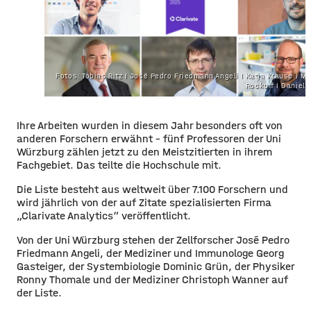
Fotos: Tobias Ritz I José Pedro Friedmann Angeli I Katja Krause I M
Rockoff I Daniel 
Ihre Arbeiten wurden in diesem Jahr besonders oft von
anderen Forschern erwähnt – fünf Professoren der Uni
Würzburg zählen jetzt zu den Meistzitierten in ihrem
Fachgebiet. Das teilte die Hochschule mit.
Die Liste besteht aus weltweit über 7.100 Forschern und
wird jährlich von der auf Zitate spezialisierten Firma
„Clarivate Analytics“ veröffentlicht.
Von der Uni Würzburg stehen der Zellforscher José Pedro
Friedmann Angeli, der Mediziner und Immunologe Georg
Gasteiger, der Systembiologie Dominic Grün, der Physiker
Ronny Thomale und der Mediziner Christoph Wanner auf
der Liste.