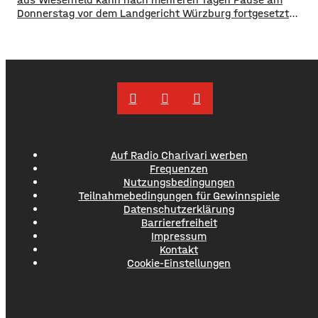
Donnerstag vor dem Landgericht Würzburg fortgesetzt
werden. Das Gericht hatte während der Unterbrechung
einen Befangenheitsantrag der Verteidigung gegen zwei
Berufsrichter als unbegründet zurückgewiesen. Erfolg
hatte die Verteidigung allerdings mit einem Antrag gegen
eine Schöffin. Die Laienrichterin hat über familiäre
Auf Radio Charivari werben
Frequenzen
Nutzungsbedingungen
Teilnahmebedingungen für Gewinnspiele
Datenschutzerklärung
Barrierefreiheit
Impressum
Kontakt
Cookie-Einstellungen