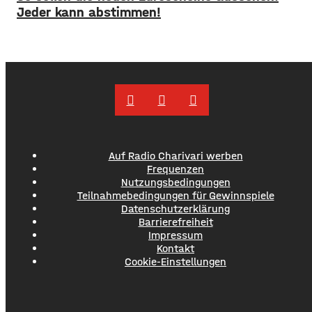
hier. ​Sperrung B27-Brücke ​Eine der größten
Jeder kann abstimmen!
Einschränkungen wird für Autofahrer die Sperrung der B27-
Brücke über
Auf Radio Charivari werben
Frequenzen
Nutzungsbedingungen
Teilnahmebedingungen für Gewinnspiele
Datenschutzerklärung
Barrierefreiheit
Impressum
Kontakt
Cookie-Einstellungen