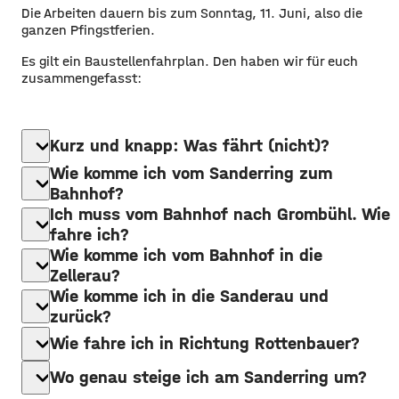
Die Arbeiten dauern bis zum Sonntag, 11. Juni, also die
ganzen Pfingstferien.
Es gilt ein Baustellenfahrplan. Den haben wir für euch
zusammengefasst:
expand_more
Kurz und knapp: Was fährt (nicht)?
Wie komme ich vom Sanderring zum
expand_more
Bahnhof?
Ich muss vom Bahnhof nach Grombühl. Wie
expand_more
fahre ich?
Wie komme ich vom Bahnhof in die
expand_more
Zellerau?
Wie komme ich in die Sanderau und
expand_more
zurück?
expand_more
Wie fahre ich in Richtung Rottenbauer?
expand_more
Wo genau steige ich am Sanderring um?