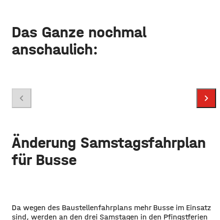
Das Ganze nochmal
anschaulich:
Grafik: WVV
chevron_left
chevron_right
Änderung Samstagsfahrplan
für Busse
Da wegen des Baustellenfahrplans mehr Busse im Einsatz
sind, werden an den drei Samstagen in den Pfingstferien