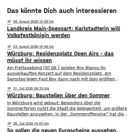
Das könnte Dich auch interessieren
notes
06
. August 2026 15:08
Landkreis Main-Spessart: Karlstadterin will
Volksfestkönigin werden
notes
03
. August 2026 16:48
Würzburg: Residenzplatz Open Airs - das
müsst ihr wissen
Am Freitagabend (07.08.) spielen Roy Bianco ihr
ausverkauftes Konzert auf dem Residenzplatz. Am
Samstag legen Fast Boy dann nach mit dem größten
Konzert ihrer Karriere. Alles, was ihr für das
notes
31
. Juli 2026 06:30
Konzertwochenende wissen müsst, gibt es hier.
Würzburg: Baustellen über den Sommer
Straßensperrungen: vom 07.08. 6 Uhr bis 09.08. 5 Uhr
Rennweg vollständig gesperrt Balthasar-Neumann-
​​In Würzburg wird gebaut: Besonders über die
Promenade zwischen den Einmündungen Neubau- und
Sommerferien nutzt die Stadt die Gelegenheit, um größere
Theaterstraße
Baustellen anzugehen. In der „Sommeroffensive“ hat die
Stadt in der Woche vor Beginn der Ferien unter
notes
28
. Juli 2026 14:00
anderem die Sperrung der B27-Brücke bekanntgegeben.
So sollen die neuen Euroscheine aussehen.
Eine Übersicht über alle aktuellen Baustellen findet ihr