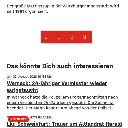
Der große Martinszug in der Würzburger Innenstadt wird
seit 1981 organisiert.
Das könnte Dich auch interessieren
notes
07
. August 2026 19:58
Werneck: 24-jähriger Vermisster wieder
aufgetaucht
In Werneck hatte die Polizei am Freitagnachmittag nach
einem vermissten 24-Jährigen gesucht. Die Suche ist
beendet. Der Mann konnte am Abend von der Polizei
angetroffen werden. Die Suche hatte für viel Aufsehen
notes
07
. August 2026 16:33
gesorgt, da auch ein Polizeihubschrauber die Gegend rund
TOPNEWS
Lkr. Schweinfurt: Trauer um Altlandrat Harald
um Werneck abgesucht hatte.