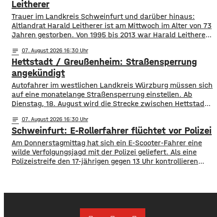
Leitherer
Trauer im Landkreis Schweinfurt und darüber hinaus:
Altlandrat Harald Leitherer ist am Mittwoch im Alter von 73
Jahren gestorben. Von 1995 bis 2013 war Harald Leitherer
18 Jahre lang Landrat in Schweinfurt. In seiner Amtszeit
notes
07
. August 2026 16:30
wurde das Kreisstraßennetz ausgebaut, aber auch ein
Hettstadt / Greußenheim: Straßensperrung
flächendeckendes Radwegenetz mit einer Länge von über
1.000 Kilometern geschaffen. Außerdem führte der
angekündigt
Autofahrer im westlichen Landkreis Würzburg müssen sich
auf eine monatelange Straßensperrung einstellen. Ab
Dienstag, 18. August wird die Strecke zwischen Hettstadt
und Greußenheim komplett gesperrt. Das kündigt das
notes
07
. August 2026 16:30
Staatliche Bauamt an. Die Fahrbahn muss erneuert
Schweinfurt: E-Rollerfahrer flüchtet vor Polizei
werden, sie weist Verdrückungen, Abbrüche, Risse und
gebrochene Fahrbahnränder auf. Auch die Entwässerung
Am Donnerstagmittag hat sich ein E-Scooter-Fahrer eine
muss erneuert werden. Die Arbeiten seien unter
wilde Verfolgungsjagd mit der Polizei geliefert. Als eine
Polizeistreife den 17-jährigen gegen 13 Uhr kontrollieren
wollte, ergriff er die Flucht. Mit überhöhter
Geschwindigkeit fuhr er in Richtung B286. Als in die Polizei
stoppen wollte rammte er den Streifenwagen, stürzte und
setzte anschließend seine Flucht fort, wobei er einen