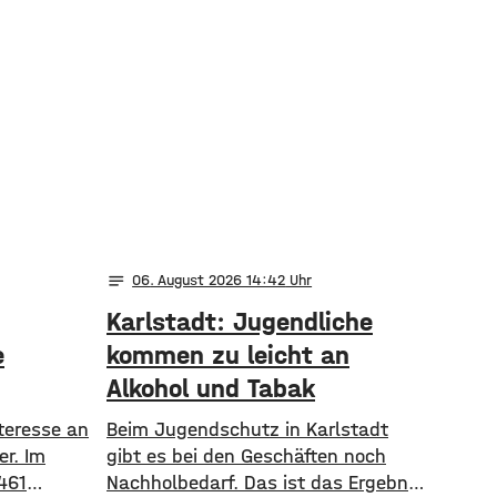
notes
06
. August 2026 14:42
Karlstadt: Jugendliche
e
kommen zu leicht an
Alkohol und Tabak
nteresse an
Beim Jugendschutz in Karlstadt
er. Im
gibt es bei den Geschäften noch
461
Nachholbedarf. Das ist das Ergebnis