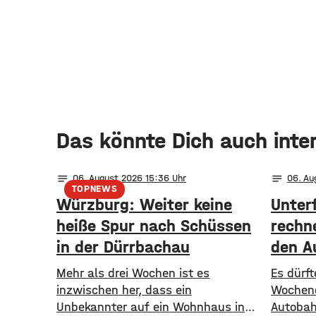
Das könnte Dich auch inte
notes
notes
06
. August 2026 15:36
06
. Au
TOPNEWS
Würzburg: Weiter keine
Unter
heiße Spur nach Schüssen
rechn
in der Dürrbachau
den A
Mehr als drei Wochen ist es
Es dürft
inzwischen her, dass ein
Wochene
Unbekannter auf ein Wohnhaus in
Autobah