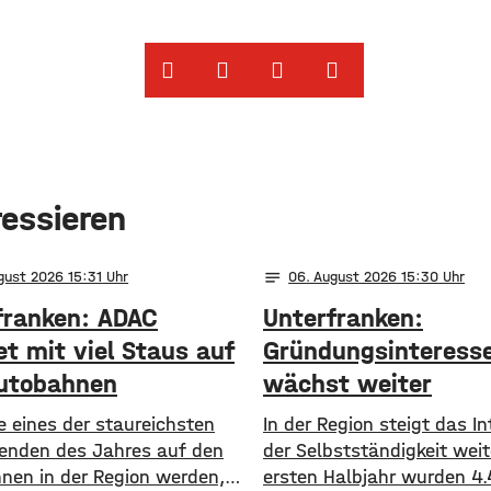
ressieren
notes
gust 2026 15:31
06
. August 2026 15:30
franken: ADAC
Unterfranken:
et mit viel Staus auf
Gründungsinteress
utobahnen
wächst weiter
e eines der staureichsten
In der Region steigt das I
nden des Jahres auf den
der Selbstständigkeit weit
nen in der Region werden,
ersten Halbjahr wurden 4.