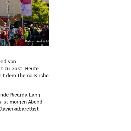
Fotos: André Markert
end von
rz zu Gast. Heute
mit dem Thema Kirche
ende Ricarda Lang
m ist morgen Abend
lavierkabarettist