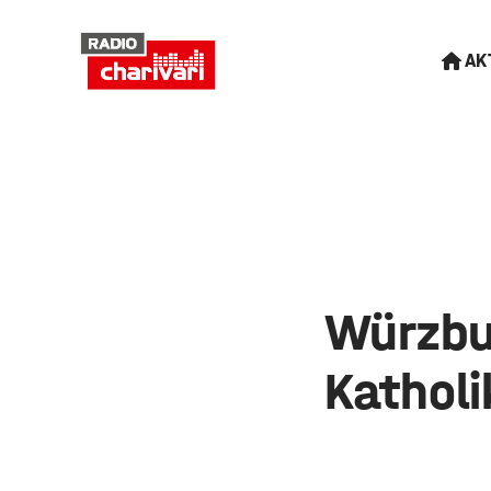
AK
Würzbu
Kathol