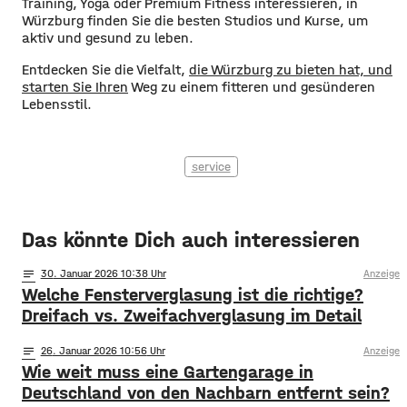
Training, Yoga oder Premium Fitness interessieren, in
Würzburg finden Sie die besten Studios und Kurse, um
aktiv und gesund zu leben.
Entdecken Sie die Vielfalt,
die Würzburg zu bieten hat, und
starten Sie Ihren
Weg zu einem fitteren und gesünderen
Lebensstil.
service
Das könnte Dich auch interessieren
notes
30
. Januar 2026 10:38
Anzeige
Welche Fensterverglasung ist die richtige?
Dreifach vs. Zweifachverglasung im Detail
notes
26
. Januar 2026 10:56
Anzeige
Wie weit muss eine Gartengarage in
Deutschland von den Nachbarn entfernt sein?