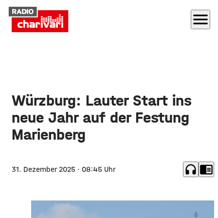
menu
Würzburg: Lauter Start ins
neue Jahr auf der Festung
Marienberg
headphones
chrome_reader_mode
31. Dezember 2025
· 08:45 Uhr