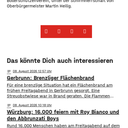
Böllerschützenverein, unter der Schirmherrschaft von
Oberbürgermeister Martin Heilig.
Das könnte Dich auch interessieren
notes
08
. August 2026 12:57
Gerbrunn: Brenzliger Flächenbrand
Für eine brenzlige Situation hat ein Flächenbrand am
frühen Freitagabend in Gerbrunn gesorgt. Eine
Streuobstwiese war in Brand geraten. Die Flammen
breiteten sich, laut Feuerwehr, rasend schnell auf eine
notes
08
. August 2026 10:18
Fläche von mehreren hundert Quadratmetern aus. Auch
Würzburg: 16.000 feiern mit Roy Bianco und
vier Bäume standen in Flammen. Zudem kamen die
Flammen auch einer Kleingartenanlage und fünf
den Abbrunzati Boys
Wohnhäusern immer näher. Den Feuerwehren
Rund 16.000 Menschen haben am Freitagabend auf dem