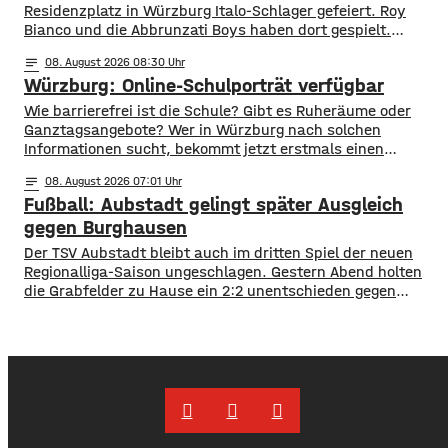
Residenzplatz in Würzburg Italo-Schlager gefeiert. Roy
Bianco und die Abbrunzati Boys haben dort gespielt.
Gefeiert wurde vor allem der große Hit „Bella Napoli“. Auch
notes
08
. August 2026 08:30
abseits des Konzertgeländes verfolgten viele Zaungäste bei
Würzburg: Online-Schulporträt verfügbar
Picknick-Stimmung in den Straßen die Songs. Hier gibt es
Bilder vom Konzert Die Konzertreihe vor dem
​​Wie barrierefrei ist die Schule? Gibt es Ruheräume oder
Ganztagsangebote? Wer in Würzburg nach solchen
Informationen sucht, bekommt jetzt erstmals einen
zentralen Überblick. ​Wie die Stadt mitgeteilt hat, wurden
notes
08
. August 2026 07:01
im Open-Data-Portal neue digitale
Fußball: Aubstadt gelingt später Ausgleich
Schulporträts veröffentlicht. Dort werden alle 35 Schulen
in städtischer Trägerschaft mit einer Vielzahl von Daten
gegen Burghausen
vorgestellt und miteinander vergleichbar gemacht. ​So
Der TSV Aubstadt bleibt auch im dritten Spiel der neuen
können beispielsweise Schülerzahlen, die Anzahl der
Regionalliga-Saison ungeschlagen. Gestern Abend holten
die Grabfelder zu Hause ein 2:2 unentschieden gegen
Wacker Burghausen. Der Punktgewinn gelang durch einen
späten Ausgleichstraffer. Max Grimm erzielte den per Kopf
in der dritten Minute der Nachspielzeit. Er war es auch, der
Aubstadt in der ersten Halbzeit zur