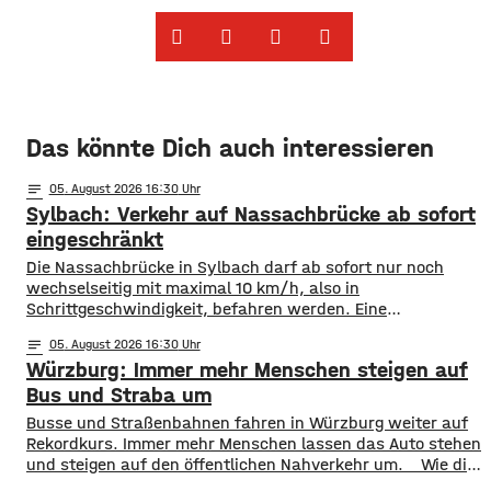
Das könnte Dich auch interessieren
notes
05
. August 2026 16:30
Sylbach: Verkehr auf Nassachbrücke ab sofort
eingeschränkt
Die Nassachbrücke in Sylbach darf ab sofort nur noch
wechselseitig mit maximal 10 km/h, also in
Schrittgeschwindigkeit, befahren werden. Eine
entsprechende Anordnung hat das Hassfurter
notes
05
. August 2026 16:30
Landratsamt am Mittwochnachmittag veröffentlicht.
Würzburg: Immer mehr Menschen steigen auf
Hintergrund ist das der Schwerlastverkehr aufgrund der
kurzfristigen Sperrung der Nassachbrücke in Haßfurt
Bus und Straba um
deutlich zugenommen hat. Durch die Begrenzung der
​​Busse und Straßenbahnen fahren in Würzburg weiter auf
Höchstgeschwindigkeit soll das über 50 Jahre
Rekordkurs. Immer mehr Menschen lassen das Auto stehen
und steigen auf den öffentlichen Nahverkehr um. ​Wie die
WVV jetzt mitgeteilt hat, wurden im ersten Halbjahr 2026