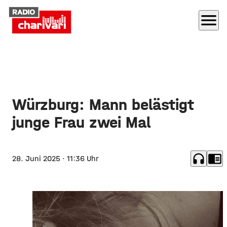
menu
Würzburg: Mann belästigt
junge Frau zwei Mal
headphones
chrome_reader_mode
28. Juni 2025
· 11:36 Uhr