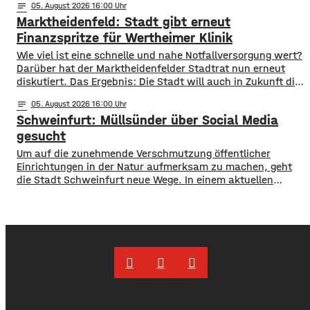
notes
05
. August 2026 16:00
so viele Fahrgäste transportiert wie nie zuvor. Insgesamt
Marktheidenfeld: Stadt gibt erneut
waren knapp 18 Millionen Menschen im öffentlichen
Nahverkehr unterwegs. ​Besonders deutlich zeigt sich
Finanzspritze für Wertheimer Klinik
​​Wie viel ist eine schnelle und nahe Notfallversorgung wert?
Darüber hat der Marktheidenfelder Stadtrat nun erneut
diskutiert. Das Ergebnis: Die Stadt will auch in Zukunft die
Notaufnahme im benachbarten Bürgerspital in Wertheim
notes
05
. August 2026 16:00
finanziell unterstützen. ​Über 31.000 Euro fließen in
Schweinfurt: Müllsünder über Social Media
diesem Jahr an den entsprechenden Förderverein des
Krankenhauses. Denn: Allein im letzten Jahr haben sich
gesucht
120 Menschen aus Marktheidenfeld
Um auf die zunehmende Verschmutzung öffentlicher
Einrichtungen in der Natur aufmerksam zu machen, geht
die Stadt Schweinfurt neue Wege. In einem aktuellen
Social Media Post zeigt die Verwaltung mit zahlreichen
Bildern die Verschmutzung am Haardthäußchen im
Stadtwald und ruft die Verursacher zum Aufräumen auf.
Gleichzeitig werden Zeugen gesucht und darauf
hingewiesen, dass Bußgelder bis …