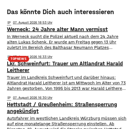
Das könnte Dich auch interessieren
notes
07
. August 2026 18:53
Werneck: 24 Jahre alter Mann vermisst
In Werneck sucht die Polizei aktuell nach dem 24 Jahre
alten Lukas Schenk. Er wurde am Freitag gegen 13 Uhr
zuletzt im Bereich des Balthasar Neumann Platzes
gesehen, seitdem fehlt von ihm jede Spur.
notes
07
. August 2026 16:33
Suchmaßnahmen der Polizei sind bislang ohne Erfolg
TOPNEWS
Lkr. Schweinfurt: Trauer um Altlandrat Harald
geblieben. Deswegen bitten die Ermittler jetzt um Hinweise
aus der Bevölkerung. Lukas Schenk könnte
Leitherer
Trauer im Landkreis Schweinfurt und darüber hinaus:
Altlandrat Harald Leitherer ist am Mittwoch im Alter von 73
Jahren gestorben. Von 1995 bis 2013 war Harald Leitherer
18 Jahre lang Landrat in Schweinfurt. In seiner Amtszeit
notes
07
. August 2026 16:30
wurde das Kreisstraßennetz ausgebaut, aber auch ein
Hettstadt / Greußenheim: Straßensperrung
flächendeckendes Radwegenetz mit einer Länge von über
1.000 Kilometern geschaffen. Außerdem führte der
angekündigt
Autofahrer im westlichen Landkreis Würzburg müssen sich
auf eine monatelange Straßensperrung einstellen. Ab