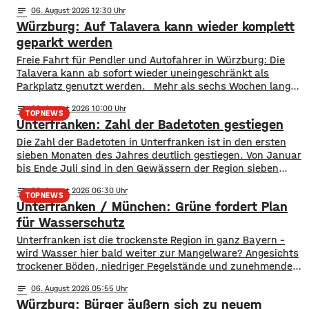
notes
06
. August 2026 12:30
Würzburg: Auf Talavera kann wieder komplett
geparkt werden
​​Freie Fahrt für Pendler und Autofahrer in Würzburg: Die
Talavera kann ab sofort wieder uneingeschränkt als
Parkplatz genutzt werden. ​Mehr als sechs Wochen lang
stand die Fläche nicht wie gewohnt zur Verfügung. Erst
notes
06
. August 2026 10:00
wurde auf der Talavera das Kiliani gefeiert, anschließend
TOPNEWS
Unterfranken: Zahl der Badetoten gestiegen
war ein Circus zu Gast. ​Mittlerweile sind sowohl das
Fest- als auch das Circuszelt wieder abgebaut und
Die Zahl der Badetoten in Unterfranken ist in den ersten
verschwunden. …
sieben Monaten des Jahres deutlich gestiegen. Von Januar
bis Ende Juli sind in den Gewässern der Region sieben
Menschen ums Leben gekommen. Im Vorjahreszeitraum
notes
06
. August 2026 06:30
waren es drei. Diese Zahlen teilte die DLRG mit. Auch
TOPNEWS
Unterfranken / München: Grüne fordert Plan
bayernweit ist die Zahl der Badetoten gestiegen. Während
im Freistaat die
für Wasserschutz
​​Unterfranken ist die trockenste Region in ganz Bayern –
wird Wasser hier bald weiter zur Mangelware? Angesichts
trockener Böden, niedriger Pegelstände und zunehmender
Hitze schlagen die Grünen im Bayerischen Landtag Alarm.
notes
06
. August 2026 05:55
​Mit einem neuen Antrag fordern sie einen 10-Punkte-
Würzburg: Bürger äußern sich zu neuem
Wasser-Notfallplan für Bayern. ​Die Grünen-Fraktion hat