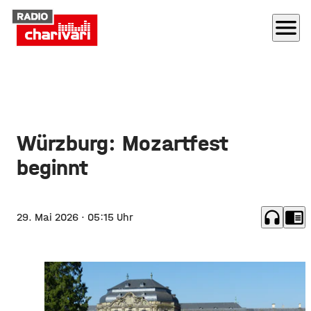
menu
Würzburg: Mozartfest
beginnt
headphones
chrome_reader_mode
29. Mai 2026
· 05:15 Uhr