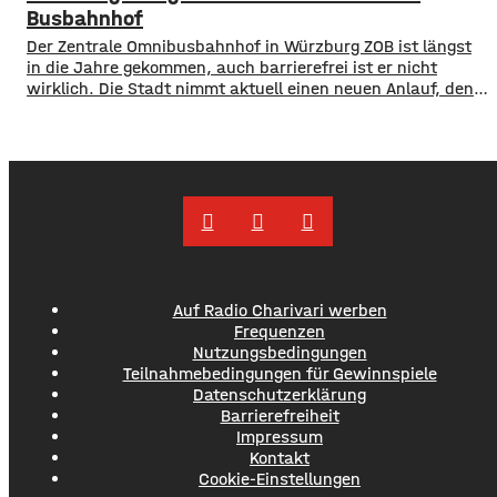
dabei kurzfristige und langfristige Maßnahmen im Petto.
Busbahnhof
So sollen unter anderem
Der Zentrale Omnibusbahnhof in Würzburg ZOB ist längst
in die Jahre gekommen, auch barrierefrei ist er nicht
wirklich. Die Stadt nimmt aktuell einen neuen Anlauf, den
ZOB als modernen und zentralen Knotenpunkt für den
gesamten Busverkehr umzugestalten. In einer
Bürgerbeteiligung konnten die Würzburger jetzt Lob, Kritik
und Wünsche einbringen. Was gut funktioniert sind
demnach die
Auf Radio Charivari werben
Frequenzen
Nutzungsbedingungen
Teilnahmebedingungen für Gewinnspiele
Datenschutzerklärung
Barrierefreiheit
Impressum
Kontakt
Cookie-Einstellungen