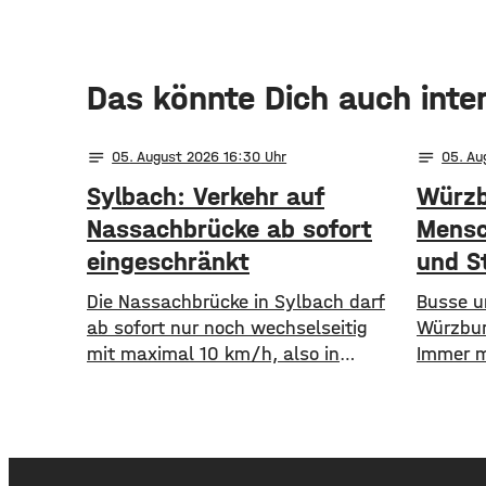
Das könnte Dich auch inte
notes
notes
05
. August 2026 16:30
05
. A
Sylbach: Verkehr auf
Würzb
Nassachbrücke ab sofort
Mensc
eingeschränkt
und S
Die Nassachbrücke in Sylbach darf
​​Busse
ab sofort nur noch wechselseitig
Würzbur
mit maximal 10 km/h, also in
Immer m
Schrittgeschwindigkeit, befahren
Auto st
werden. Eine entsprechende
öffentl
Anordnung hat das Hassfurter
die WVV 
Landratsamt am
im erste
Mittwochnachmittag veröffentlicht.
Fahrgäst