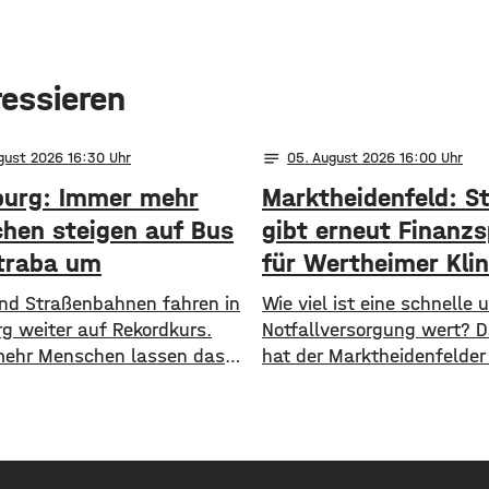
ressieren
notes
ugust 2026 16:30
05
. August 2026 16:00
urg: Immer mehr
Marktheidenfeld: S
hen steigen auf Bus
gibt erneut Finanzs
traba um
für Wertheimer Klin
 und Straßenbahnen fahren in
​​Wie viel ist eine schnelle
g weiter auf Rekordkurs.
Notfallversorgung wert? 
ehr Menschen lassen das
hat der Marktheidenfelder
ehen und steigen auf den
nun erneut diskutiert. Das
ichen Nahverkehr um. ​Wie
Die Stadt will auch in Zuk
jetzt mitgeteilt hat, wurden
Notaufnahme im benachb
n Halbjahr 2026 so viele
Bürgerspital in Wertheim f
e transportiert wie nie
unterstützen. ​Über 31.0