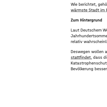
​Wie berichtet, geh
wärmste Stadt im F
Zum Hintergrund
​Laut Deutschem Wet
Jahrhundertsommer 
relativ wahrschein
​Deswegen wollen a
stattfindet
, dass di
Katastrophenschutz
Bevölkerung besser