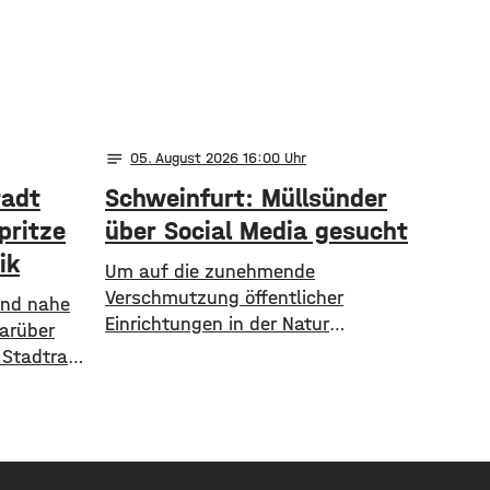
notes
05
. August 2026 16:00
tadt
Schweinfurt: Müllsünder
pritze
über Social Media gesucht
ik
Um auf die zunehmende
Verschmutzung öffentlicher
 und nahe
Einrichtungen in der Natur
Darüber
aufmerksam zu machen, geht die
 Stadtrat
Stadt Schweinfurt neue Wege. In
 Ergebnis:
einem aktuellen Social Media Post
unft die
zeigt die Verwaltung mit
arten
zahlreichen Bildern die
inanziell
Verschmutzung am
00 Euro