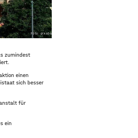
Foto: pixabay.com
as zumindest
ert.
aktion einen
istaat sich besser
anstalt für
s ein