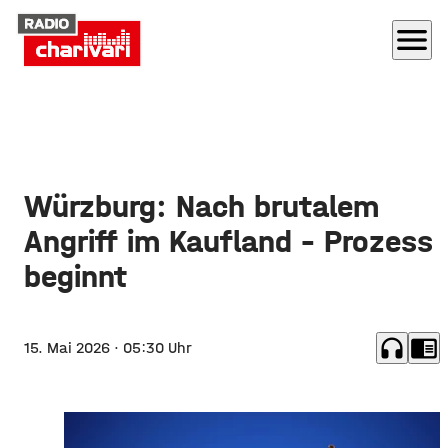
menu
Würzburg: Nach brutalem
Angriff im Kaufland – Prozess
beginnt
headphones
chrome_reader_mode
15. Mai 2026
· 05:30 Uhr