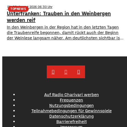
zentralen Überblick. ​Wie die Stadt mitgeteilt hat, wurden
notes
08
. August 2026 06:30
im Open-Data-Portal neue digitale
TOPNEWS
Unterfranken: Trauben in den Weinbergen
Schulporträts veröffentlicht. Dort werden alle 35 Schulen
in städtischer Trägerschaft mit einer Vielzahl von Daten
werden reif
vorgestellt und miteinander vergleichbar gemacht. ​So
In den Weinbergen in der Region hat in den letzten Tagen
können beispielsweise Schülerzahlen, die Anzahl der
die Traubenreife begonnen, damit rückt auch der Beginn
der Weinlese langsam näher. Am deutlichsten sichtbar ist
der Beginn der Reife bei den Rotweinsorten: Bislang waren
die Beeren wie auch bei den Weißweinsorten noch grün.
Jetzt aber färben sich die Trauben optisch sichtbar rot. Im
Auf Radio Charivari werben
Frequenzen
Nutzungsbedingungen
Teilnahmebedingungen für Gewinnspiele
Datenschutzerklärung
Barrierefreiheit
Impressum