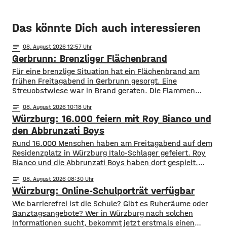
Das könnte Dich auch interessieren
notes
08
. August 2026 12:57
Gerbrunn: Brenzliger Flächenbrand
Für eine brenzlige Situation hat ein Flächenbrand am
frühen Freitagabend in Gerbrunn gesorgt. Eine
Streuobstwiese war in Brand geraten. Die Flammen
breiteten sich, laut Feuerwehr, rasend schnell auf eine
notes
08
. August 2026 10:18
Fläche von mehreren hundert Quadratmetern aus. Auch
Würzburg: 16.000 feiern mit Roy Bianco und
vier Bäume standen in Flammen. Zudem kamen die
Flammen auch einer Kleingartenanlage und fünf
den Abbrunzati Boys
Wohnhäusern immer näher. Den Feuerwehren
Rund 16.000 Menschen haben am Freitagabend auf dem
Residenzplatz in Würzburg Italo-Schlager gefeiert. Roy
Bianco und die Abbrunzati Boys haben dort gespielt.
Gefeiert wurde vor allem der große Hit „Bella Napoli“. Auch
notes
08
. August 2026 08:30
abseits des Konzertgeländes verfolgten viele Zaungäste bei
Würzburg: Online-Schulporträt verfügbar
Picknick-Stimmung in den Straßen die Songs. Hier gibt es
Bilder vom Konzert Die Konzertreihe vor dem
​​Wie barrierefrei ist die Schule? Gibt es Ruheräume oder
Ganztagsangebote? Wer in Würzburg nach solchen
Informationen sucht, bekommt jetzt erstmals einen