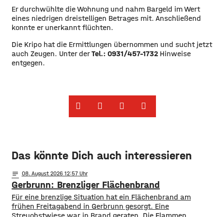
​Er durchwühlte die Wohnung und nahm Bargeld im Wert
eines niedrigen dreistelligen Betrages mit. Anschließend
konnte er unerkannt flüchten.
​Die Kripo hat die Ermittlungen übernommen und sucht jetzt
auch Zeugen. Unter der
Tel.: 0931/457-1732
Hinweise
entgegen.
Das könnte Dich auch interessieren
notes
08
. August 2026 12:57
Gerbrunn: Brenzliger Flächenbrand
Für eine brenzlige Situation hat ein Flächenbrand am
frühen Freitagabend in Gerbrunn gesorgt. Eine
Streuobstwiese war in Brand geraten. Die Flammen