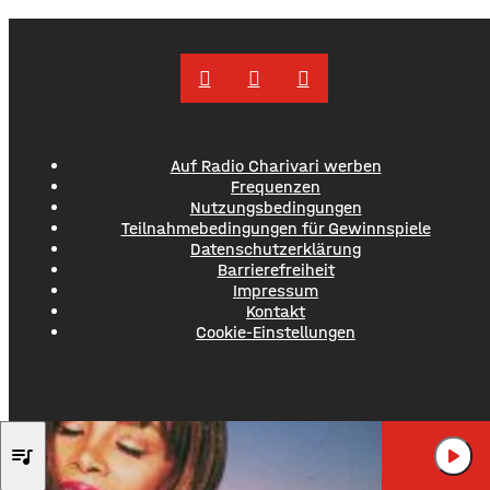
in der dritten Minute der Nachspielzeit. Er war es auch, der
Aubstadt in der ersten Halbzeit zur
Auf Radio Charivari werben
Frequenzen
Nutzungsbedingungen
Teilnahmebedingungen für Gewinnspiele
Datenschutzerklärung
Barrierefreiheit
Impressum
Kontakt
Cookie-Einstellungen
DONNA SUMMER
queue_music
play_arrow
HOT STUFF