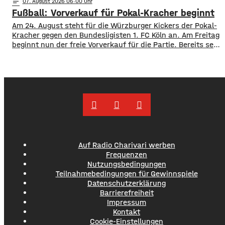
notes
07
. August 2026 06:00
bei Instagram mitgeteilt hat, ist der Vertrag
Fußball: Vorverkauf für Pokal-Kracher beginnt
unterschrieben. In Anlehnung an den berühmten Satz nach
der ersten Mondlandung sagt Heilig, es sei für ihn
Am 24. August steht für die Würzburger Kickers der Pokal-
Kracher gegen den Bundesligisten 1. FC Köln an. Am Freitag
beginnt nun der freie Vorverkauf für die Partie. Bereits seit
Montag läuft der Vorverkauf für Vereinsmitglieder, ab
Freitagmittag 12 Uhr, können aber alle ihre Karten kaufen.
Für das Spiel gegen die Bundesliga-Traditionsmannschaft
wird eine große Kulisse
Auf Radio Charivari werben
Frequenzen
Nutzungsbedingungen
Teilnahmebedingungen für Gewinnspiele
Datenschutzerklärung
Barrierefreiheit
Impressum
Kontakt
Cookie-Einstellungen