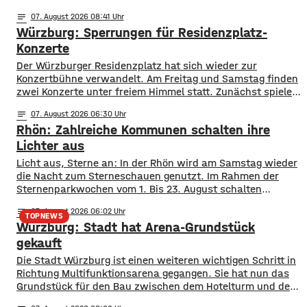
notes
07
. August 2026 08:41
Würzburg: Sperrungen für Residenzplatz-
Konzerte
Der Würzburger Residenzplatz hat sich wieder zur
Konzertbühne verwandelt. Am Freitag und Samstag finden
zwei Konzerte unter freiem Himmel statt. Zunächst spielen
am Freitagabend Roy Bianco und die Abbrunzati Boys. Am
notes
07
. August 2026 06:30
Samstag ist dann das Konzert des Duos Fast Boy. Das
Rhön: Zahlreiche Kommunen schalten ihre
Konzert von Roy Bianco und den Abbrunzati Boys ist
ausverkauft, rund 16.000 Menschen werden
Lichter aus
Licht aus, Sterne an: In der Rhön wird am Samstag wieder
die Nacht zum Sterneschauen genutzt. Im Rahmen der
Sternenparkwochen vom 1. Bis 23. August schalten
insgesamt 16 Kommunen aus den Landkreisen Rhön
notes
07
. August 2026 06:02
Grabfeld und Bad Kissingen ihre öffentliche Beleuchtung
TOPNEWS
Würzburg: Stadt hat Arena-Grundstück
teilweise oder komplett ab. Mit dabei sind unter anderem
Bad Neustadt, Hammelburg, Fladungen, Oberelsbach und
gekauft
Wildflecken. Ziel ist
Die Stadt Würzburg ist einen weiteren wichtigen Schritt in
Richtung Multifunktionsarena gegangen. Sie hat nun das
Grundstück für den Bau zwischen dem Hotelturm und den
Bahngleisen gekauft. Wie Oberbürgermeister Martin Heilig