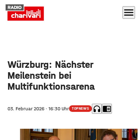
menu
Würzburg: Nächster
Meilenstein bei
Multifunktionsarena
headphones
chrome_reader_mode
03. Februar 2026
· 16:30 Uhr
TOPNEWS