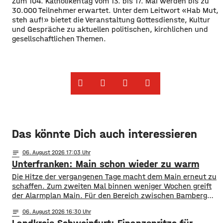
Zum 104. Katholikentag vom 13. bis 17. Mai werden bis zu
30.000 Teilnehmer erwartet. Unter dem Leitwort «Hab Mut,
steh auf!» bietet die Veranstaltung Gottesdienste, Kultur
und Gespräche zu aktuellen politischen, kirchlichen und
gesellschaftlichen Themen.
Das könnte Dich auch interessieren
notes
06
. August 2026 17:03
Unterfranken: Main schon wieder zu warm
Die Hitze der vergangenen Tage macht dem Main erneut zu
schaffen. Zum zweiten Mal binnen weniger Wochen greift
der Alarmplan Main. Für den Bereich zwischen Bamberg
und Würzburg gilt eine Vorwarnung, ab Würzburg
notes
06
. August 2026 16:30
mainabwärts die zweite von drei Warnstufen. Zwar gibt es