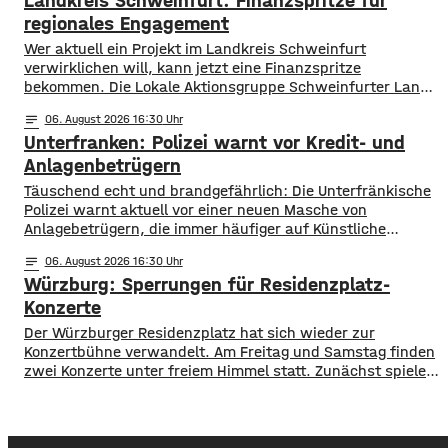
Landkreis Schweinfurt: Finanzspritze für
aktuell mit dem Sauerstoffgehalt im Wasser noch keine
Probleme, allerdings ist die Wassertemperatur
regionales Engagement
Wer aktuell ein Projekt im Landkreis Schweinfurt
verwirklichen will, kann jetzt eine Finanzspritze
bekommen. Die Lokale Aktionsgruppe Schweinfurter Land
unterstützt Kleinprojekte mit bis zu 3.000 Euro Fördergeld.
notes
06
. August 2026 16:30
Bewerben können sich Bürger, Vereine und Organisationen.
Unterfranken: Polizei warnt vor Kredit- und
Die Projekte sollen den Entwicklungszielen des Landkreises
dienen und das Bürgerengagement des Schweinfurter
Anlagenbetrügern
Lands stärken. Die Entwicklungsziele sind:
​​Täuschend echt und brandgefährlich: Die Unterfränkische
Daseinsvorsorge, sozialer Zusammenhalt,
Polizei warnt aktuell vor einer neuen Masche von
Anlagebetrügern, die immer häufiger auf Künstliche
Intelligenz setzen. ​Demnach werden auch immer wieder
notes
06
. August 2026 16:30
Menschen aus der Region um ihr Erspartes gebracht. ​Laut
Würzburg: Sperrungen für Residenzplatz-
Polizei erstellen die Täter mithilfe von KI täuschen echte
Werbevideos oder fälschen Empfehlungen von prominenten
Konzerte
Persönlichkeiten. Ihr Ziel: echte
Der Würzburger Residenzplatz hat sich wieder zur
Konzertbühne verwandelt. Am Freitag und Samstag finden
zwei Konzerte unter freiem Himmel statt. Zunächst spielen
am Freitagabend Roy Bianco und die Abbrunzati Boys. Am
Samstag ist dann das Konzert des Duos Fast Boy. Das
Konzert von Roy Bianco und den Abbrunzati Boys ist
ausverkauft, rund 16.000 Menschen werden