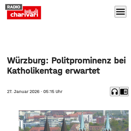
menu
Würzburg: Politprominenz bei
Katholikentag erwartet
headphones
chrome_reader_mode
27. Januar 2026
· 05:15 Uhr