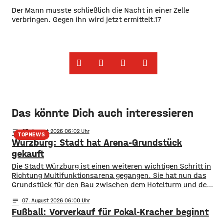
Der Mann musste schließlich die Nacht in einer Zelle
verbringen. Gegen ihn wird jetzt ermittelt.17
Das könnte Dich auch interessieren
notes
07
. August 2026 06:02
TOPNEWS
Würzburg: Stadt hat Arena-Grundstück
gekauft
Die Stadt Würzburg ist einen weiteren wichtigen Schritt in
Richtung Multifunktionsarena gegangen. Sie hat nun das
Grundstück für den Bau zwischen dem Hotelturm und den
Bahngleisen gekauft. Wie Oberbürgermeister Martin Heilig
notes
07
. August 2026 06:00
bei Instagram mitgeteilt hat, ist der Vertrag
Fußball: Vorverkauf für Pokal-Kracher beginnt
unterschrieben. In Anlehnung an den berühmten Satz nach