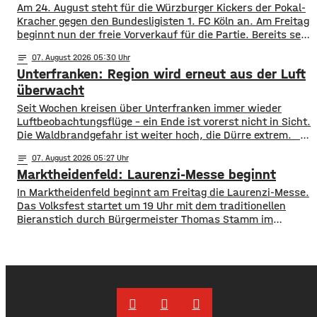
der ersten Mondlandung sagt Heilig, es sei für ihn
Am 24. August steht für die Würzburger Kickers der Pokal-
Kracher gegen den Bundesligisten 1. FC Köln an. Am Freitag
beginnt nun der freie Vorverkauf für die Partie. Bereits seit
Montag läuft der Vorverkauf für Vereinsmitglieder, ab
notes
07
. August 2026 05:30
Freitagmittag 12 Uhr, können aber alle ihre Karten kaufen.
Unterfranken: Region wird erneut aus der Luft
Für das Spiel gegen die Bundesliga-Traditionsmannschaft
wird eine große Kulisse
überwacht
​​Seit Wochen kreisen über Unterfranken immer wieder
Luftbeobachtungsflüge – ein Ende ist vorerst nicht in Sicht.
Die Waldbrandgefahr ist weiter hoch, die Dürre extrem. ​
Wie die Regierung von Unterfranken jetzt mitgeteilt hat,
notes
07
. August 2026 05:27
finden deshalb am Wochenende wieder Kontrollflüge statt.
Marktheidenfeld: Laurenzi-Messe beginnt
Die Flugzeuge halten dabei Ausschau nach möglichen
Brandherden. ​Die Situation bleibt angespannt: Nicht nur
In Marktheidenfeld beginnt am Freitag die Laurenzi-Messe.
in den Wäldern, sondern
Das Volksfest startet um 19 Uhr mit dem traditionellen
Bieranstich durch Bürgermeister Thomas Stamm im
Festzelt auf der Martinswiese. Bereits ab 16 Uhr öffnen der
Verkaufsmarkt mit rund 120 Ständen, die Fahrgeschäfte
sowie Biergarten und Weindorf. Am Freitagabend gibt es
um 22 Uhr 15 eine Lichtshow am Riesenrad.