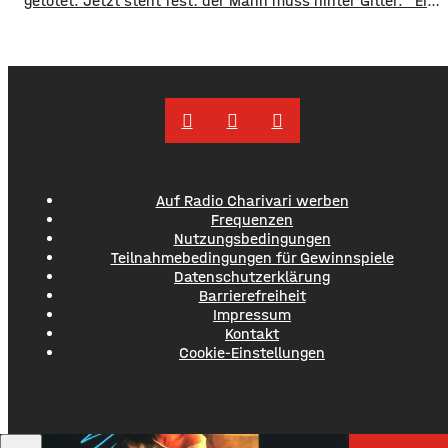
getötet. Jetzt steht fest: der Mann muss hinter Gitter. ​Ein
letzter Versuch die Gefängnisstrafe noch zu verhindern ist
jetzt gescheitert – wie der Bundesgerichtshof auf Anfrage
mitgeteilt hat, wurde die Revision der Verteidigung als
unbegründet verworfen. Damit ist das Mord-Urteil
jetzt rechtskräftig und
Auf Radio Charivari werben
Frequenzen
Nutzungsbedingungen
Teilnahmebedingungen für Gewinnspiele
Datenschutzerklärung
Barrierefreiheit
Impressum
Kontakt
Cookie-Einstellungen