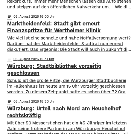
Rekordkurs. Immer mehr Menschen lassen das Auto stehen
und steigen auf den öffentlichen Nahverkehr um. ​Wie die
WVV jetzt mitgeteilt hat, wurden im ersten Halbjahr 2026
notes
05
. August 2026 16:00
so viele Fahrgäste transportiert wie nie zuvor. Insgesamt
Marktheidenfeld: Stadt gibt erneut
waren knapp 18 Millionen Menschen im öffentlichen
Nahverkehr unterwegs. ​Besonders deutlich zeigt sich
Finanzspritze für Wertheimer Klinik
​​Wie viel ist eine schnelle und nahe Notfallversorgung wert?
Darüber hat der Marktheidenfelder Stadtrat nun erneut
diskutiert. Das Ergebnis: Die Stadt will auch in Zukunft die
Notaufnahme im benachbarten Bürgerspital in Wertheim
notes
05
. August 2026 15:31
finanziell unterstützen. ​Über 31.000 Euro fließen in
Würzburg: Stadtbibliothek vorzeitig
diesem Jahr an den entsprechenden Förderverein des
Krankenhauses. Denn: Allein im letzten Jahr haben sich
geschlossen
120 Menschen aus Marktheidenfeld
Schuld ist die große Hitze, die Würzburger Stadtbücherei
im Falkenhaus ist heute um 15 Uhr vorzeitig geschlossen
worden. Zu diesem Zeitpunkt hatte es schon über 32 Grad
im Eingangsbereich, Tendenz weiter steigend. Die
notes
05
. August 2026 15:30
vorzeitige Schließung begründet die Stadt mit dem Schutz
Würzburg: Urteil nach Mord am Heuchelhof
der Gesundheit der Besucher, vor allem aber auch der
Beschäftigten in der Stadtbücherei. Das
rechtskräftig
​​Mit über 50 Messerstichen hat ein 45-Jähriger im letzten
Jahr seine frühere Partnerin am Würzburger Heuchelhof