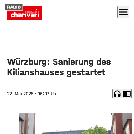
menu
Würzburg: Sanierung des
Kilianshauses gestartet
headphones
chrome_reader_mode
22. Mai 2026
· 05:03 Uhr