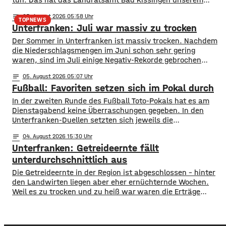
Sender auf Nachfrage mitgeteilt. Die Pegelstände seien
notes
05
. August 2026 05:58
aktuell zwar niedrig, in Teilbereichen auch grenzwertig,
TOPNEWS
Unterfranken: Juli war massiv zu trocken
aber noch gibt es keine Einschränkungen für Kanuten.
Befahrbar ist die Fränkische Saale zwischen Bad Neustadt
Der Sommer in Unterfranken ist massiv trocken. Nachdem
die Niederschlagsmengen im Juni schon sehr gering
waren, sind im Juli einige Negativ-Rekorde gebrochen
worden. Auf ganz Unterfranken gesehen fielen nicht mal
notes
05
. August 2026 05:07
zehn Prozent des langjährigen Juli-Schnitts. so Zahlen des
Fußball: Favoriten setzen sich im Pokal durch
Deutschen Wetterdiensts. Normalerweise fallen in diesem
Monat etwa 65 Liter Regen pro Quadratmeter. Mehrere Orte
In der zweiten Runde des Fußball Toto-Pokals hat es am
im Bereich
Dienstagabend keine Überraschungen gegeben. In den
Unterfranken-Duellen setzten sich jeweils die
klassenhöheren Teams durch. Drittligist Würzburger
notes
04
. August 2026 15:30
Kickers setzte sich mit 3:0 beim Landesligisten TSV
Unterfranken: Getreideernte fällt
Abtswind durch. Die beiden Regionalligisten Schweinfurt
und Aubstadt hatten es jeweils mit Bayernligisten zu tun:
unterdurchschnittlich aus
Schweinfurt konnte 2:0 beim TSV Großbardorf
​​Die Getreideernte in der Region ist abgeschlossen – hinter
den Landwirten liegen aber eher ernüchternde Wochen.
Weil es zu trocken und zu heiß war waren die Erträge
unterdurchschnittlich, bedauert der Bauernverband. ​
Besonders betroffen war laut Bauernverband der
Winterweizen: Selbst bei guten Böden fiel der Ertrag 10