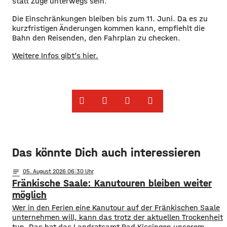
statt Züge unterwegs sein.
Die Einschränkungen bleiben bis zum 11. Juni. Da es zu
kurzfristigen Änderungen kommen kann, empfiehlt die
Bahn den Reisenden, den Fahrplan zu checken.
Weitere Infos gibt’s hier.
Das könnte Dich auch interessieren
notes
05
. August 2026 06:30
Fränkische Saale: Kanutouren bleiben weiter
möglich
Wer in den Ferien eine Kanutour auf der Fränkischen Saale
unternehmen will, kann das trotz der aktuellen Trockenheit
tun. Das hat das Landratsamt Bad Kissingen unserem