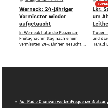
notes
notes
07
. August 2026 19:58
07
. Au
TOPN
Werneck: 24-jähriger
Lkr. S
Vermisster wieder
um Al
aufgetaucht
Leithe
In Werneck hatte die Polizei am
Trauer 
Freitagnachmittag nach einem
und dar
vermissten 24-Jährigen gesucht.
Harald 
Die Suche ist beendet. Der Mann
Alter v
konnte am Abend von der Polizei
1995 bi
angetroffen werden. Die Suche hatte
18 Jahr
für viel Aufsehen gesorgt, da auch
Schweinf
ein Polizeihubschrauber die Gegend
wurde d
rund um Werneck abgesucht hatte.
ausgeba
flächen
einer L
Kilomet
Auf Radio Charivari werben
Frequenzen
Nutzun
führte d